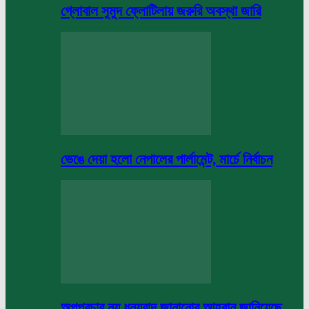
গ্লোবাল সুমুদ ফ্লোটিলায় জরুরি অবস্থা জারি
ভেঙে দেয়া হলো নেপালের পার্লামেন্ট, মার্চে নির্বাচন
অপপ্রচার নয় ধন্যবাদ জানানোর আহবান জানিয়েছে