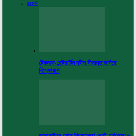
রকমারি
টেকনাফ-সেন্টমার্টিন দ্বীপ সীমান্ত কাপঁছে
বিস্ফোরণে
ভাসানটেকে গ্যাস বিস্ফোরণে একই পরিবারের ৬