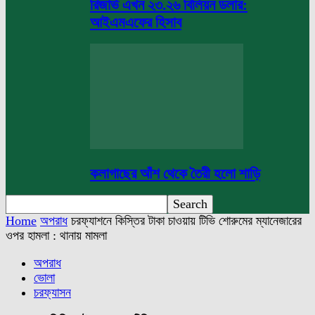
রিজার্ভ এখন ২৩.২৬ বিলিয়ন ডলার:
আইএমএফের হিসাব
কলাগাছের আঁশ থেকে তৈরী হলো শাড়ি
Home
অপরাধ
চরফ্যাশনে কিস্তির টাকা চাওয়ায় টিভি শোরুমের ম্যানেজারের
ওপর হামলা : থানায় মামলা
অপরাধ
ভোলা
চরফ্যাসন