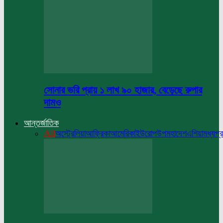
সোনার ভরি প্রায় ১ লাখ ৯০ হাজার, বেড়েছে রুপার
দামও
আন্তর্জাতিক
All
অস্ট্রেলিয়া
আফ্রিকা
আমেরিকা
ইউরোপ
উপমহাদেশ
এশিয়া
মধ্যপ্র