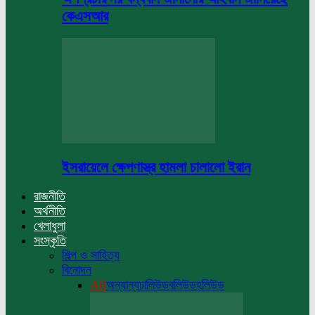
কেএসআর
ইসরায়েলে ক্ষেপণাস্ত্র হামলা চালালো ইরান
রাজনীতি
অর্থনীতি
খেলাধুলা
সংস্কৃতি
শিল্প ও সাহিত্য
বিনোদন
All
অন্যান্য
ঢালিউড
বলিউড
হলিউড