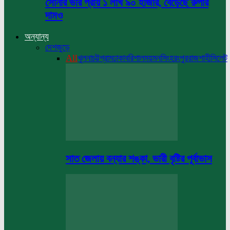
সোনার ভরি প্রায় ১ লাখ ৯০ হাজার, বেড়েছে রুপার
দামও
অন্যান্য
দেশজুড়ে
All
খুলনা
চট্টগ্রাম
ঢাকা
বরিশাল
ময়মনসিংহ
রংপুর
রাজশাহী
সিলেট
সাত জেলায় বন্যার শঙ্কা, ভারী বৃষ্টির পূর্বাভাস