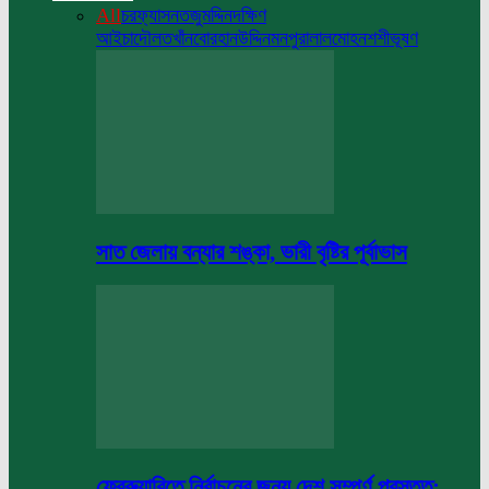
All
চরফ্যাসন
তজুমদ্দিন
দক্ষিণ
আইচা
দৌলতখাঁন
বোরহানউদ্দিন
মনপুরা
লালমোহন
শশীভূষণ
সাত জেলায় বন্যার শঙ্কা, ভারী বৃষ্টির পূর্বাভাস
ফেব্রুয়ারিতে নির্বাচনের জন্য দেশ সম্পূর্ণ প্রস্তুত: