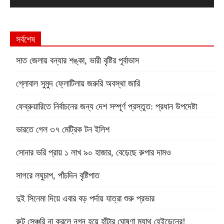
সর্বশেষ
সাত জেলায় বন্যার শঙ্কা, ভারী বৃষ্টির পূর্বাভাস
গ্লোবাল সুমুদ ফ্লোটিলায় জরুরি অবস্থা জারি
ফেব্রুয়ারিতে নির্বাচনের জন্য দেশ সম্পূর্ণ প্রস্তুত: প্রধান উপদেষ্টা
ভারতে গেল ৩৭ মেট্রিক টন ইলিশ
সোনার ভরি প্রায় ১ লাখ ৯০ হাজার, বেড়েছে রুপার দামও
সাগরে লঘুচাপ, পাঁচদিন বৃষ্টিপাত
দুই সিনেমা দিয়ে এবার বড় পর্দায় যাত্রা শুরু প্রভার
রুট সেঞ্চুরি না করলে নগ্ন হয়ে হাঁটার ঘোষণা ম্যাথু হেইডেনের!