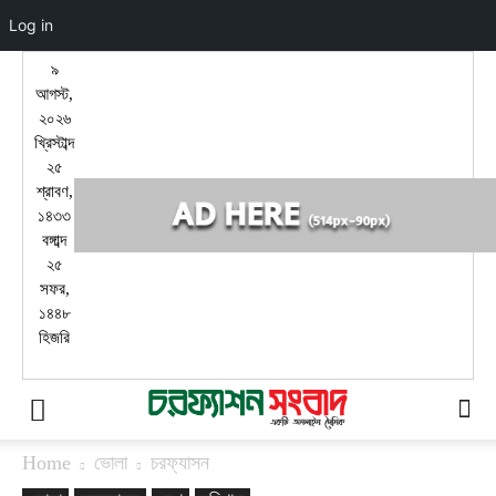
Log in
৯
আগস্ট,
২০২৬
খ্রিস্টাব্দ
২৫
শ্রাবণ,
১৪৩৩
বঙ্গাব্দ
২৫
সফর,
১৪৪৮
হিজরি
Home
ভোলা
চরফ্যাসন