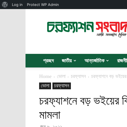
About
Log in
Protect WP Admin
WordPress
চরফ্যাশন
সংবাদ
প্রচ্ছদ
জাতীয়
আন্তর্জাতিক
রাজনী
Home
ভোলা
চরফ্যাসন
চরফ্যাশনে বড় ভইয়ের 
ভোলা
চরফ্যাসন
চরফ্যাশনে বড় ভইয়ের ব
মামলা
জুন ৬, ২০২১