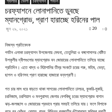
গ্যালারি
ভোলা
চরফ্যাসন
পর্যটন
চরফ্যাশনে লোনাপানিতে ডুবছে
ম্যানগ্রোভ, প্রাণ হারাচ্ছে হরিনের পাল
20
জুন ২৯, ২০২১
0
নিজস্ব প্রতিবেদক
পর্যটন এলাকা চরফ্যাশন উপজেলায় মেঘনা, তেতুলিয়া ও বঙ্গপোসাগর বেষ্টিত
উপকূলীয় দ্বীপগুলোর ম্যানগ্রোভ বন জোয়ারের লোনাপানিতে তলিয়ে যাচ্ছে
প্রতিদিন। এতে খাদ্য ও মিঠাপানির তীব্র সংকটে চরের গরু, মহিষ, ভেড়া,
ছাগল ও হরিণসহ প্রাণ হারাচ্ছে হাজারো বন্যপ্রাণী।
গত চার মাস ধরে বাড়তে থাকা সাগরের লোনাপানিতে ঢালচর, কুকরি-মুকরি,
চরনিজাম, চরপিয়াল ও মনপুরাসহ জেলার বেশকিছু চরের ম্যানগ্রোভ বাগান
ঝড়-জলচ্ছাস ও জোয়ারের প্রভাবে প্রায় সময়ই তলিয়ে যায়। ফলে বিপাকে
পড়ে বন ভোঁদর, শেয়াল, বানর, বিভিন্ন প্রজাতীর গুঁইসাপসহ সরিসৃপ প্রাণী