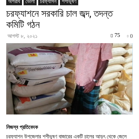
অপরাধ
ভোলা
চরফ্যাসন
শশীভূষণ
চরফ্যাশনে সরকারি চাল জব্দ, তদন্ত
কমিটি গঠন
75
আগস্ট ৮, ২০২১
0
নিজস্ব প্রতিবেদক
চরফ্যাশন উপজেলার শশীভূষণ বাজারের একটি চালের আড়ৎ থেকে জেলে