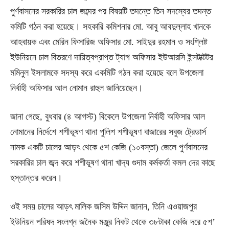
পুর্ণবাসনের সরকারির চাল জব্দের পর বিষয়টি তদন্তে তিন সদস্যের তদন্ত
কমিটি গঠন করা হয়েছে। সহকারি কমিশনার মো. আবু আবদুল্লাহ খানকে
আহবায়ক এবং মেরিন ফিসারিজ অফিসার মো. সাইদুর রহমান ও সংশ্লিষ্ট
ইউনিয়নে চাল বিতরণে দায়িত্বপ্রাপ্ত ট্যাগ অফিসার ইউআরসি ইন্সটাক্টটর
মমিনুল ইসলামকে সদস্য করে একমিটি গঠন করা হয়েছে বলে উপজেলা
নির্বাহী অফিসার আল নোমান রাহুল জানিয়েছেন।
জানা গেছে, বুধবার (৪ আগস্ট) বিকেলে উপজেলা নির্বাহী অফিসার আল
নোমানের নির্দেশে শশীভূষণ থানা পুলিশ শশীভূষণ বাজারের সবুজ ট্রেডার্স
নামক একটি চালের আড়ৎ থেকে ৫শ কেজি (১০বস্তা) জেলে পুর্ণবাসনের
সরকারির চাল জব্দ করে শশীভূষণ থানা খাদ্য গুদাম কর্মকর্তা কমল দের কাছে
হস্তান্তর করেন।
ওই সময় চালের আড়ৎ মালিক জসিম উদ্দিন জানান, তিনি এওয়াজপুর
ইউনিয়ন পরিষদ সংলগ্ন জনৈক মঞ্জুর নিকট থেকে ৩৮টাকা কেজি দরে ৫শ’