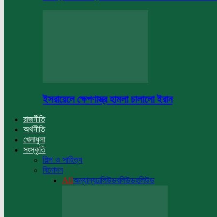
ইসরায়েলে ক্ষেপণাস্ত্র হামলা চালালো ইরান
রাজনীতি
অর্থনীতি
খেলাধুলা
সংস্কৃতি
শিল্প ও সাহিত্য
বিনোদন
All
অন্যান্য
ঢালিউড
বলিউড
হলিউড