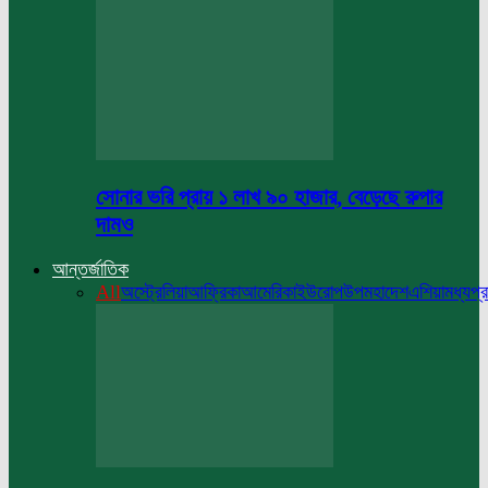
সোনার ভরি প্রায় ১ লাখ ৯০ হাজার, বেড়েছে রুপার
দামও
আন্তর্জাতিক
All
অস্ট্রেলিয়া
আফ্রিকা
আমেরিকা
ইউরোপ
উপমহাদেশ
এশিয়া
মধ্যপ্র