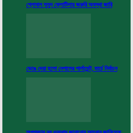
গ্লোবাল সুমুদ ফ্লোটিলায় জরুরি অবস্থা জারি
ভেঙে দেয়া হলো নেপালের পার্লামেন্ট, মার্চে নির্বাচন
অপপ্রচার নয় ধন্যবাদ জানানোর আহবান জানিয়েছে