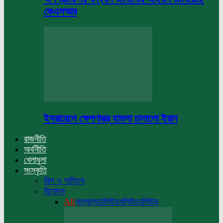
কেএসআর
ইসরায়েলে ক্ষেপণাস্ত্র হামলা চালালো ইরান
রাজনীতি
অর্থনীতি
খেলাধুলা
সংস্কৃতি
শিল্প ও সাহিত্য
বিনোদন
All
অন্যান্য
ঢালিউড
বলিউড
হলিউড