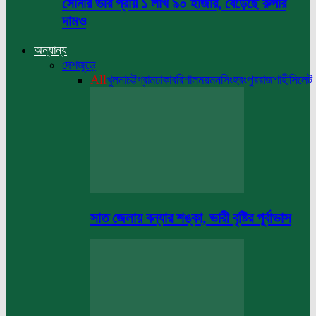
সোনার ভরি প্রায় ১ লাখ ৯০ হাজার, বেড়েছে রুপার
দামও
অন্যান্য
দেশজুড়ে
All
খুলনা
চট্টগ্রাম
ঢাকা
বরিশাল
ময়মনসিংহ
রংপুর
রাজশাহী
সিলেট
সাত জেলায় বন্যার শঙ্কা, ভারী বৃষ্টির পূর্বাভাস