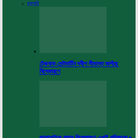
রকমারি
টেকনাফ-সেন্টমার্টিন দ্বীপ সীমান্ত কাপঁছে
বিস্ফোরণে
ভাসানটেকে গ্যাস বিস্ফোরণে একই পরিবারের ৬