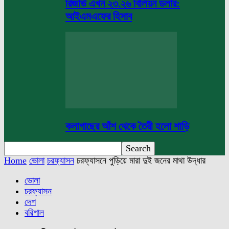
রিজার্ভ এখন ২৩.২৬ বিলিয়ন ডলার:
আইএমএফের হিসাব
কলাগাছের আঁশ থেকে তৈরী হলো শাড়ি
Home
ভোলা
চরফ্যাসন
চরফ্যাসনে পুড়িয়ে মারা দুই জনের মাথা উদ্ধার
ভোলা
চরফ্যাসন
দেশ
বরিশাল