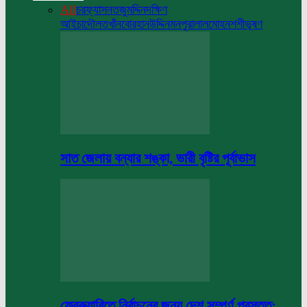
All
চরফ্যাসন
তজুমদ্দিন
দক্ষিণ
আইচা
দৌলতখাঁন
বোরহানউদ্দিন
মনপুরা
লালমোহন
শশীভূষণ
সাত জেলায় বন্যার শঙ্কা, ভারী বৃষ্টির পূর্বাভাস
ফেব্রুয়ারিতে নির্বাচনের জন্য দেশ সম্পূর্ণ প্রস্তুত: