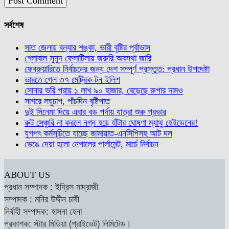
সর্বশেষ
সাত জেলায় বন্যার শঙ্কা, ভারী বৃষ্টির পূর্বাভাস
গ্লোবাল সুমুদ ফ্লোটিলায় জরুরি অবস্থা জারি
ফেব্রুয়ারিতে নির্বাচনের জন্য দেশ সম্পূর্ণ প্রস্তুত: প্রধান উপদেষ্টা
ভারতে গেল ৩৭ মেট্রিক টন ইলিশ
সোনার ভরি প্রায় ১ লাখ ৯০ হাজার, বেড়েছে রুপার দামও
সাগরে লঘুচাপ, পাঁচদিন বৃষ্টিপাত
দুই সিনেমা দিয়ে এবার বড় পর্দায় যাত্রা শুরু প্রভার
রুট সেঞ্চুরি না করলে নগ্ন হয়ে হাঁটার ঘোষণা ম্যাথু হেইডেনের!
যুগপৎ কর্মসূচিতে যাচ্ছে জামায়াত-এনসিপিসহ আট দল
ভেঙে দেয়া হলো নেপালের পার্লামেন্ট, মার্চে নির্বাচন
ABOUT US
প্রধান সম্পাদক : ইদ্রিস মাদ্রাজী
সম্পাদক : মনির উদ্দীন চাষী
নির্বাহী সম্পাদক: হাসনা হেনা
প্রকাশক: স্টার মিডিয়া (প্রাইভেট) লিমিটেড।