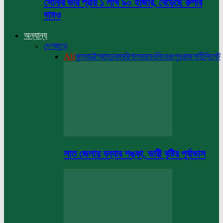
সোনার ভরি প্রায় ১ লাখ ৯০ হাজার, বেড়েছে রুপার
দামও
অন্যান্য
দেশজুড়ে
All
খুলনা
চট্টগ্রাম
ঢাকা
বরিশাল
ময়মনসিংহ
রংপুর
রাজশাহী
সিলেট
সাত জেলায় বন্যার শঙ্কা, ভারী বৃষ্টির পূর্বাভাস