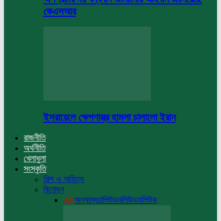
কেএসআর
ইসরায়েলে ক্ষেপণাস্ত্র হামলা চালালো ইরান
রাজনীতি
অর্থনীতি
খেলাধুলা
সংস্কৃতি
শিল্প ও সাহিত্য
বিনোদন
All
অন্যান্য
ঢালিউড
বলিউড
হলিউড