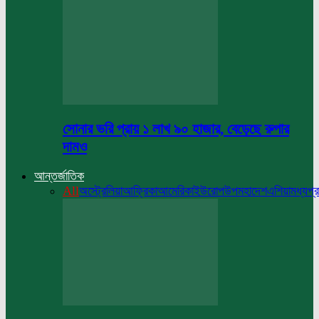
সোনার ভরি প্রায় ১ লাখ ৯০ হাজার, বেড়েছে রুপার
দামও
আন্তর্জাতিক
All
অস্ট্রেলিয়া
আফ্রিকা
আমেরিকা
ইউরোপ
উপমহাদেশ
এশিয়া
মধ্যপ্র