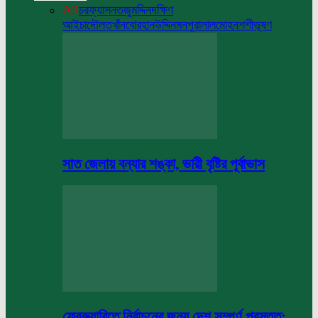
All
চরফ্যাসন
তজুমদ্দিন
দক্ষিণ
আইচা
দৌলতখাঁন
বোরহানউদ্দিন
মনপুরা
লালমোহন
শশীভূষণ
সাত জেলায় বন্যার শঙ্কা, ভারী বৃষ্টির পূর্বাভাস
ফেব্রুয়ারিতে নির্বাচনের জন্য দেশ সম্পূর্ণ প্রস্তুত: