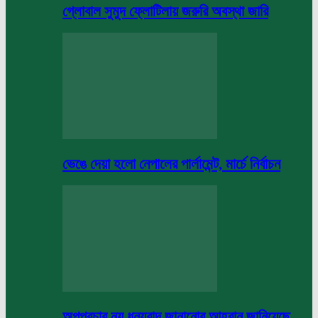
গ্লোবাল সুমুদ ফ্লোটিলায় জরুরি অবস্থা জারি
ভেঙে দেয়া হলো নেপালের পার্লামেন্ট, মার্চে নির্বাচন
অপপ্রচার নয় ধন্যবাদ জানানোর আহবান জানিয়েছে