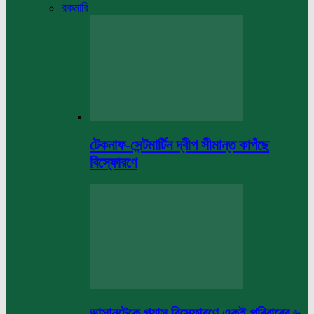
রকমারি
টেকনাফ-সেন্টমার্টিন দ্বীপ সীমান্ত কাপঁছে
বিস্ফোরণে
ভাসানটেকে গ্যাস বিস্ফোরণে একই পরিবারের ৬