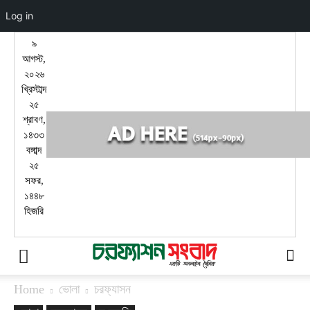
Log in
৯
আগস্ট,
২০২৬
খ্রিস্টাব্দ
২৫
শ্রাবণ,
১৪৩৩
বঙ্গাব্দ
২৫
সফর,
১৪৪৮
হিজরি
Home
ভোলা
চরফ্যাসন