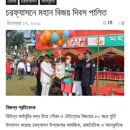
ভোলা
চরফ্যাসন
সংস্কৃতি
চরফ্যাসনে মহান বিজয় দিবস পালিত
18
ডিসেম্বর ১৭, ২০২১
0
নিজস্ব প্রতিবেদক
বিভিন্ন কর্মসূচীর মধ্য দিয়ে গৌরব ও ঐতিহ্যের বিজয়ের ৫০ বছর পুর্তি
উদযাপন করেছে চরফ্যাসন উপজেলার সামাজিক, রাজনৈতিক ও সাংস্কৃতিক