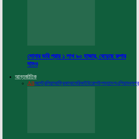
সোনার ভরি প্রায় ১ লাখ ৯০ হাজার, বেড়েছে রুপার
দামও
আন্তর্জাতিক
All
অস্ট্রেলিয়া
আফ্রিকা
আমেরিকা
ইউরোপ
উপমহাদেশ
এশিয়া
মধ্যপ্র