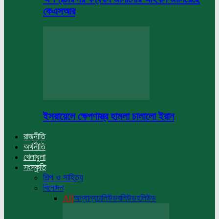
কেএসআর
ইসরায়েলে ক্ষেপণাস্ত্র হামলা চালালো ইরান
রাজনীতি
অর্থনীতি
খেলাধুলা
সংস্কৃতি
শিল্প ও সাহিত্য
বিনোদন
All
অন্যান্য
ঢালিউড
বলিউড
হলিউড