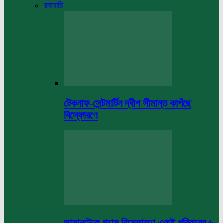
রকমারি
টেকনাফ-সেন্টমার্টিন দ্বীপ সীমান্ত কাপঁছে
বিস্ফোরণে
ভাসানটেকে গ্যাস বিস্ফোরণে একই পরিবারের ৬