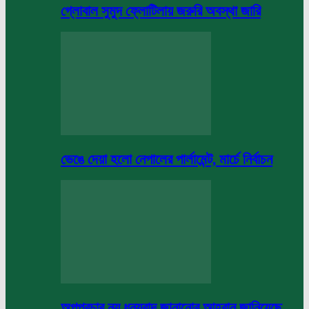
গ্লোবাল সুমুদ ফ্লোটিলায় জরুরি অবস্থা জারি
ভেঙে দেয়া হলো নেপালের পার্লামেন্ট, মার্চে নির্বাচন
অপপ্রচার নয় ধন্যবাদ জানানোর আহবান জানিয়েছে