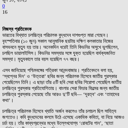
জুন ১০, ২০২১
0
16
নিজস্ব প্রতিবেদক
ভারতের বিখ্যাত চলচ্চিত্র পরিচালক বুদ্ধদেব দাশগুপ্ত মারা গেছেন।
বৃহস্পতিবার (১০ জুন) সকাল আনুমানিক ছয়টায় দক্ষিণ কলকাতার নিজের
বাসভবনে মৃত্যু হয় তার। অনেকদিন ধরেই তিনি কিডনির অসুখে ভুগছিলেন,
চলছিল ডায়ালাইসিস। কিডনির সমস্যার সঙ্গে যুক্ত হয়েছিল বার্ধক্যজনিত
সমস্যা। মৃত্যুকালে তার বয়স হয়েছিল ৭৭ বছর।
এসব জানিয়েছে পশ্চিমবঙ্গের পত্রিকা আনন্দবাজার। প্রতিবেদনে বলা হয়,
‘স্বপ্নের দিন’ ও ‘উত্তরা’ ছবির জন্য পরিচালক হিসেবে জাতীয় পুরস্কার
পেয়েছিলেন তিনি। এ ছাড়া তাঁর ৫টি ছবি সেরা ছবির শিরোপা পেয়েছিল জাতীয়
চলচ্চিত্র পুরস্কার প্রতিযোগিতায়। বাংলার সেরা ফিচার ফিল্মের জন্য জাতীয়
চলচ্চিত্র পুরস্কার পেয়েছে তাঁর আরও দু’টি ছবি— ‘দূরত্ব’ এবং ‘তাহাদের
কথা’।
চলচ্চিত্র পরিচালক হিসেবে খ্যাতি অর্জন করলেও তাঁর চলাচল ছিল সাহিত্য
জগতেও। কবি বুদ্ধদেবের কলমে উঠে এসেছে একাধিক কবিতা, যা নিয়ে আজও
চর্চা হয়। তাঁর কাব্যগ্রন্থের মধ্যে উল্লেখযোগ্য ‘রোবটের গান’, ‘ছাতা