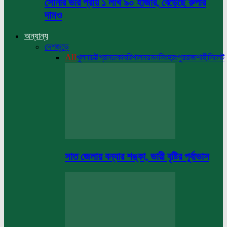
সোনার ভরি প্রায় ১ লাখ ৯০ হাজার, বেড়েছে রুপার
দামও
অন্যান্য
দেশজুড়ে
All
খুলনা
চট্টগ্রাম
ঢাকা
বরিশাল
ময়মনসিংহ
রংপুর
রাজশাহী
সিলেট
সাত জেলায় বন্যার শঙ্কা, ভারী বৃষ্টির পূর্বাভাস