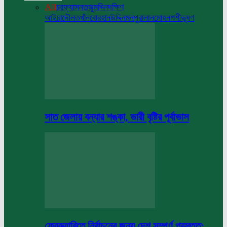
All
চরফ্যাসন
তজুমদ্দিন
দক্ষিণ
আইচা
দৌলতখাঁন
বোরহানউদ্দিন
মনপুরা
লালমোহন
শশীভূষণ
সাত জেলায় বন্যার শঙ্কা, ভারী বৃষ্টির পূর্বাভাস
ফেব্রুয়ারিতে নির্বাচনের জন্য দেশ সম্পূর্ণ প্রস্তুত: