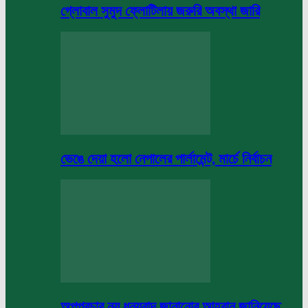
গ্লোবাল সুমুদ ফ্লোটিলায় জরুরি অবস্থা জারি
ভেঙে দেয়া হলো নেপালের পার্লামেন্ট, মার্চে নির্বাচন
অপপ্রচার নয় ধন্যবাদ জানানোর আহবান জানিয়েছে