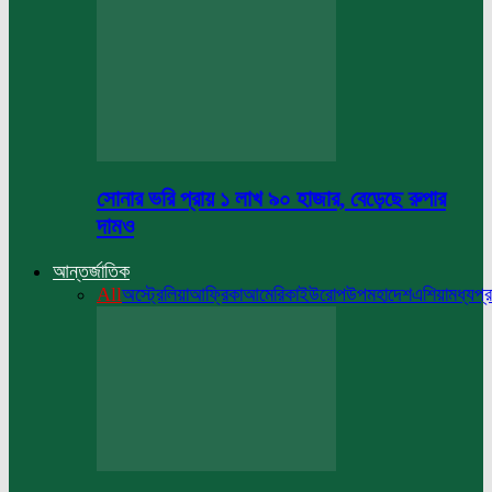
সোনার ভরি প্রায় ১ লাখ ৯০ হাজার, বেড়েছে রুপার
দামও
আন্তর্জাতিক
All
অস্ট্রেলিয়া
আফ্রিকা
আমেরিকা
ইউরোপ
উপমহাদেশ
এশিয়া
মধ্যপ্র