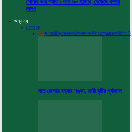
সোনার ভরি প্রায় ১ লাখ ৯০ হাজার, বেড়েছে রুপার
দামও
অন্যান্য
দেশজুড়ে
All
খুলনা
চট্টগ্রাম
ঢাকা
বরিশাল
ময়মনসিংহ
রংপুর
রাজশাহী
সিলেট
সাত জেলায় বন্যার শঙ্কা, ভারী বৃষ্টির পূর্বাভাস