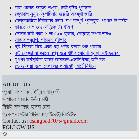
সাত জেলায় বন্যার শঙ্কা, ভারী বৃষ্টির পূর্বাভাস
গ্লোবাল সুমুদ ফ্লোটিলায় জরুরি অবস্থা জারি
ফেব্রুয়ারিতে নির্বাচনের জন্য দেশ সম্পূর্ণ প্রস্তুত: প্রধান উপদেষ্টা
ভারতে গেল ৩৭ মেট্রিক টন ইলিশ
সোনার ভরি প্রায় ১ লাখ ৯০ হাজার, বেড়েছে রুপার দামও
সাগরে লঘুচাপ, পাঁচদিন বৃষ্টিপাত
দুই সিনেমা দিয়ে এবার বড় পর্দায় যাত্রা শুরু প্রভার
রুট সেঞ্চুরি না করলে নগ্ন হয়ে হাঁটার ঘোষণা ম্যাথু হেইডেনের!
যুগপৎ কর্মসূচিতে যাচ্ছে জামায়াত-এনসিপিসহ আট দল
ভেঙে দেয়া হলো নেপালের পার্লামেন্ট, মার্চে নির্বাচন
ABOUT US
প্রধান সম্পাদক : ইদ্রিস মাদ্রাজী
সম্পাদক : মনির উদ্দীন চাষী
নির্বাহী সম্পাদক: হাসনা হেনা
প্রকাশক: স্টার মিডিয়া (প্রাইভেট) লিমিটেড।
Contact us:
csangbad707@gmail.com
FOLLOW US
©