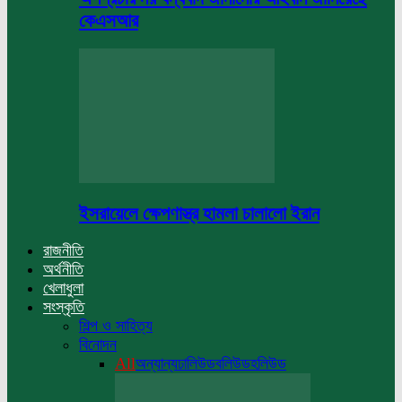
কেএসআর
ইসরায়েলে ক্ষেপণাস্ত্র হামলা চালালো ইরান
রাজনীতি
অর্থনীতি
খেলাধুলা
সংস্কৃতি
শিল্প ও সাহিত্য
বিনোদন
All
অন্যান্য
ঢালিউড
বলিউড
হলিউড