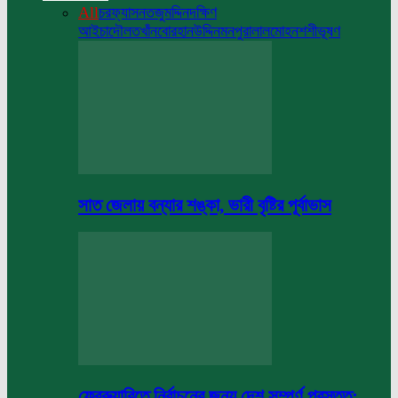
All
চরফ্যাসন
তজুমদ্দিন
দক্ষিণ
আইচা
দৌলতখাঁন
বোরহানউদ্দিন
মনপুরা
লালমোহন
শশীভূষণ
সাত জেলায় বন্যার শঙ্কা, ভারী বৃষ্টির পূর্বাভাস
ফেব্রুয়ারিতে নির্বাচনের জন্য দেশ সম্পূর্ণ প্রস্তুত: