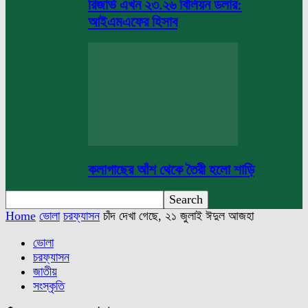
রিজার্ভ এখন ২৩.২৬ বিলিয়ন ডলার:
আইএমএফের হিসাব
কলাগাছের আঁশ থেকে তৈরী হলো শাড়ি
Home
ভোলা
চরফ্যাসন
চাঁদ দেখা গেছে, ২১ জুলাই ঈদুল আজহা
ভোলা
চরফ্যাসন
জাতীয়
সংস্কৃতি