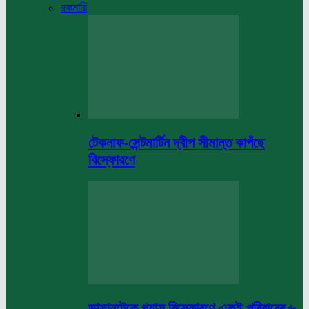
রকমারি
টেকনাফ-সেন্টমার্টিন দ্বীপ সীমান্ত কাপঁছে
বিস্ফোরণে
ভাসানটেকে গ্যাস বিস্ফোরণে একই পরিবারের ৬