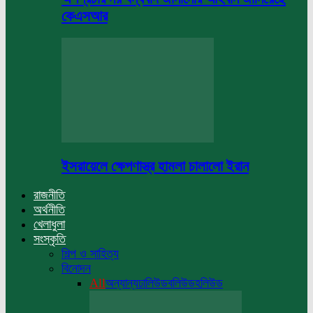
কেএসআর
ইসরায়েলে ক্ষেপণাস্ত্র হামলা চালালো ইরান
রাজনীতি
অর্থনীতি
খেলাধুলা
সংস্কৃতি
শিল্প ও সাহিত্য
বিনোদন
All
অন্যান্য
ঢালিউড
বলিউড
হলিউড