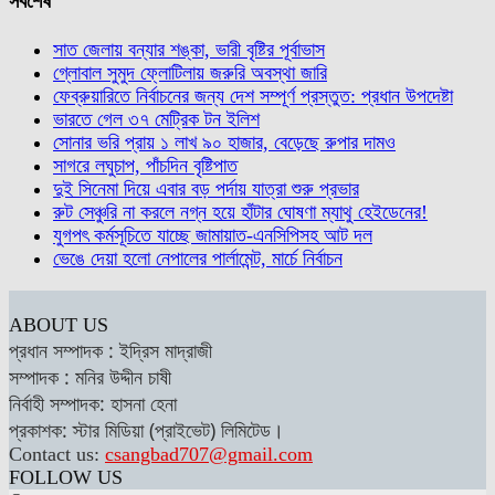
সর্বশেষ
সাত জেলায় বন্যার শঙ্কা, ভারী বৃষ্টির পূর্বাভাস
গ্লোবাল সুমুদ ফ্লোটিলায় জরুরি অবস্থা জারি
ফেব্রুয়ারিতে নির্বাচনের জন্য দেশ সম্পূর্ণ প্রস্তুত: প্রধান উপদেষ্টা
ভারতে গেল ৩৭ মেট্রিক টন ইলিশ
সোনার ভরি প্রায় ১ লাখ ৯০ হাজার, বেড়েছে রুপার দামও
সাগরে লঘুচাপ, পাঁচদিন বৃষ্টিপাত
দুই সিনেমা দিয়ে এবার বড় পর্দায় যাত্রা শুরু প্রভার
রুট সেঞ্চুরি না করলে নগ্ন হয়ে হাঁটার ঘোষণা ম্যাথু হেইডেনের!
যুগপৎ কর্মসূচিতে যাচ্ছে জামায়াত-এনসিপিসহ আট দল
ভেঙে দেয়া হলো নেপালের পার্লামেন্ট, মার্চে নির্বাচন
ABOUT US
প্রধান সম্পাদক : ইদ্রিস মাদ্রাজী
সম্পাদক : মনির উদ্দীন চাষী
নির্বাহী সম্পাদক: হাসনা হেনা
প্রকাশক: স্টার মিডিয়া (প্রাইভেট) লিমিটেড।
Contact us:
csangbad707@gmail.com
FOLLOW US