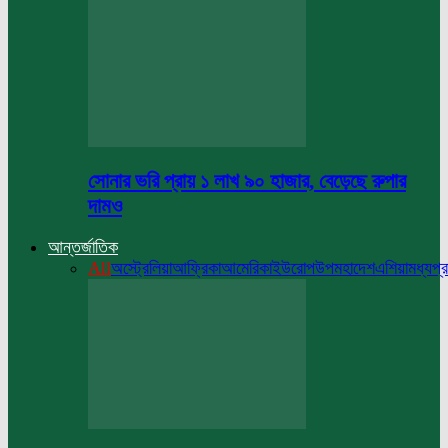
সোনার ভরি প্রায় ১ লাখ ৯০ হাজার, বেড়েছে রুপার
দামও
আন্তর্জাতিক
All
অস্ট্রেলিয়া
আফ্রিকা
আমেরিকা
ইউরোপ
উপমহাদেশ
এশিয়া
মধ্যপ্র