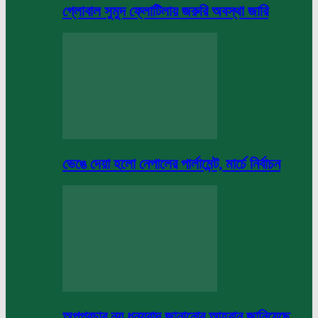
গ্লোবাল সুমুদ ফ্লোটিলায় জরুরি অবস্থা জারি
ভেঙে দেয়া হলো নেপালের পার্লামেন্ট, মার্চে নির্বাচন
অপপ্রচার নয় ধন্যবাদ জানানোর আহবান জানিয়েছে