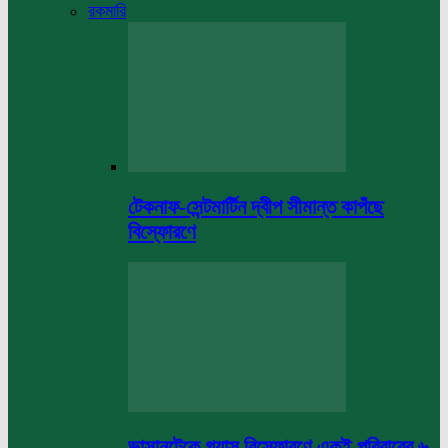
রকমারি
টেকনাফ-সেন্টমার্টিন দ্বীপ সীমান্ত কাপঁছে
বিস্ফোরণে
ভাসানটেকে গ্যাস বিস্ফোরণে একই পরিবারের ৬