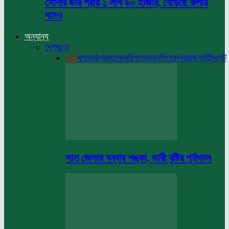
সোনার ভরি প্রায় ১ লাখ ৯০ হাজার, বেড়েছে রুপার
দামও
অন্যান্য
দেশজুড়ে
All
খুলনা
চট্টগ্রাম
ঢাকা
বরিশাল
ময়মনসিংহ
রংপুর
রাজশাহী
সিলেট
সাত জেলায় বন্যার শঙ্কা, ভারী বৃষ্টির পূর্বাভাস