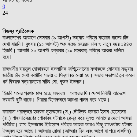
আগস্ট ৯, ২০২১
0
24
নিজস্ব প্রতিবেদক
বাংলাদেশের আকাশে সোমবার (৯ আগস্ট) সন্ধ্যায় পবিত্র মহররম মাসের চাঁদ
দেখা যায়নি। বুধবার (১১ আগস্ট) শুরু হচ্ছে মহররম মাস ও নতুন বছর ১৪৪৩
হিজরি। আগামী ২০ আগস্ট শুক্রবার (১০ মহররম) পবিত্র আশুরা পালিত
হবে।
রাজধানীর বায়তুল মোকাররমে ইসলামিক ফাউন্ডেশনের সভাকক্ষে সোমবার সন্ধ্যায়
জাতীয় চাঁদ দেখা কমিটির সভায় এ সিদ্ধান্ত নেয়া হয়। সভায় সভাপতিত্ব করেন
ধর্ম বিষয়ক মন্ত্রণালয়ের সচিব মো. নূরুল ইসলাম।
হিজরি সনের প্রথম মাস হচ্ছে মহররম। আশুরার দিন দেশে নির্বাহী আদেশে
সরকারি ছুটি থাকে। শিয়ারা বিশেষভাবে আশুরা পালন করে থাকে।
কারবালা প্রান্তরে হজরত মুহাম্মদের (স.) দৌহিত্র হজরত ইমাম হোসেনের
(রা.) শাহাদাতবরণের শোকাবহ ঘটনাকে কেন্দ্র করে মূলত আমাদের দেশে আশুরা
পরিচিত। তবে ইসলামের ইতিহাসে পবিত্র আশুরা আরও কিছু তাৎপর্যময় ঘটনায়
উজ্জ্বল হয়ে আছে। আশুরার রোজা (আশুরার দিন এবং আগে বা পরে একদিন)