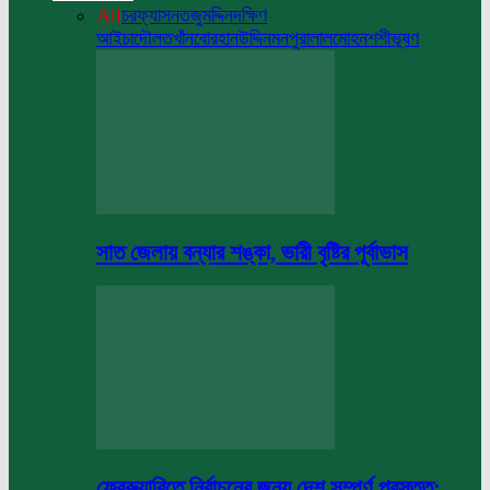
All
চরফ্যাসন
তজুমদ্দিন
দক্ষিণ
আইচা
দৌলতখাঁন
বোরহানউদ্দিন
মনপুরা
লালমোহন
শশীভূষণ
সাত জেলায় বন্যার শঙ্কা, ভারী বৃষ্টির পূর্বাভাস
ফেব্রুয়ারিতে নির্বাচনের জন্য দেশ সম্পূর্ণ প্রস্তুত: