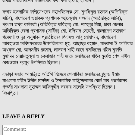
রাখার বিষয়ে বিশেষ ফজিলতের কথা বলা হয়েছে হাদিসে।
সভায় ইসলামিক ফাউন্ডেশনের মহাপরিচালক মো. মুশফিকুর রহমান (অতিরিক্ত
সচিব), বাংলাদেশ ওয়াকফ প্রশাসক আব্দুল্লাহ সাজ্জাদ (অতিরিক্ত সচিব),
প্রধান তথ্য কর্মকর্তা (অতিরিক্ত দায়িত্ব) মো. শাহেনূর মিয়া, ঢাকা জেলার
অতিরিক্ত জেলা প্রশাসক (সার্বিক) মো. ইলিয়াস মেহেদী, বাংলাদেশ মহাকাশ
গবেষণা ও দূর অনুধাবন প্রতিষ্ঠানের পিএসও আবু মোহাম্মদ, বাংলাদেশ
আবহাওয়া অধিদফতরের উপপরিচালক মুহ. আছাদুর রহমান, মাদরাসা-ই-আলিয়ার
অধ্যক্ষ মো. আলমগীর রহমান, লালবাগ শাহী জামে মসজিদের খতিব মুফতি
মুহাম্মদ নেয়ামতুল্লা ও চকবাজার শাহী জামে মসজিদের খতিব মুফতি শেখ নাঈম
রেজওয়ান প্রমুখ উপস্থিত ছিলেন।
এছাড়া সভায় আমন্ত্রিত অতিথি হিসেবে শোলাকিয়া মসজিদের গ্র্যান্ড ইমাম
মাওলানা ফরীদ উদ্দীন মাসউদ ও ইসলামিক ফাউন্ডেশনের বোর্ড অব গভর্নরসের
গভর্নর মাওলানা মুহাম্মদ কাফিলুদ্দীন সরকার সালেহি উপস্থিত ছিলেন।
বিজ্ঞপ্তি।
LEAVE A REPLY