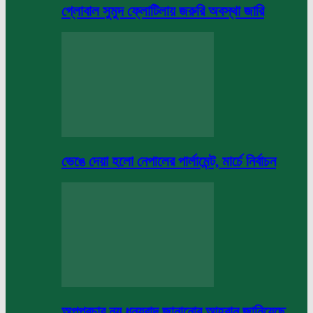
গ্লোবাল সুমুদ ফ্লোটিলায় জরুরি অবস্থা জারি
ভেঙে দেয়া হলো নেপালের পার্লামেন্ট, মার্চে নির্বাচন
অপপ্রচার নয় ধন্যবাদ জানানোর আহবান জানিয়েছে