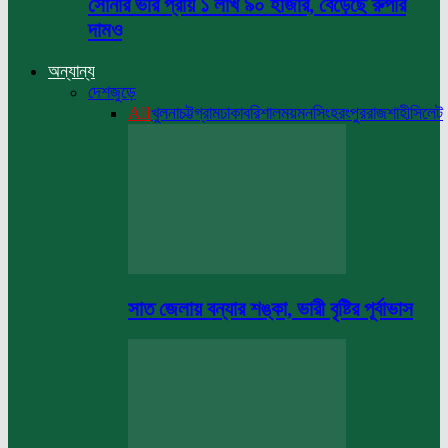
সোনার ভরি প্রায় ১ লাখ ৯০ হাজার, বেড়েছে রুপার
দামও
অন্যান্য
দেশজুড়ে
All
খুলনা
চট্টগ্রাম
ঢাকা
বরিশাল
ময়মনসিংহ
রংপুর
রাজশাহী
সিলেট
সাত জেলায় বন্যার শঙ্কা, ভারী বৃষ্টির পূর্বাভাস