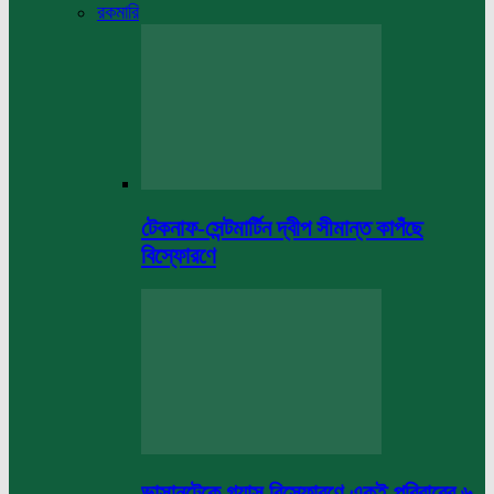
রকমারি
টেকনাফ-সেন্টমার্টিন দ্বীপ সীমান্ত কাপঁছে
বিস্ফোরণে
ভাসানটেকে গ্যাস বিস্ফোরণে একই পরিবারের ৬