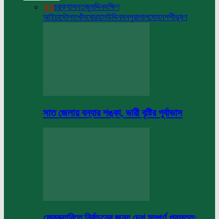
All
চরফ্যাসন
তজুমদ্দিন
দক্ষিণ
আইচা
দৌলতখাঁন
বোরহানউদ্দিন
মনপুরা
লালমোহন
শশীভূষণ
সাত জেলায় বন্যার শঙ্কা, ভারী বৃষ্টির পূর্বাভাস
ফেব্রুয়ারিতে নির্বাচনের জন্য দেশ সম্পূর্ণ প্রস্তুত: