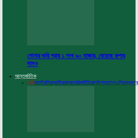
সোনার ভরি প্রায় ১ লাখ ৯০ হাজার, বেড়েছে রুপার
দামও
আন্তর্জাতিক
All
অস্ট্রেলিয়া
আফ্রিকা
আমেরিকা
ইউরোপ
উপমহাদেশ
এশিয়া
মধ্যপ্র