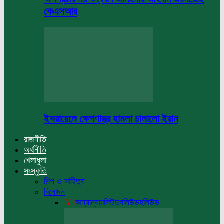
কেএসআর
ইসরায়েলে ক্ষেপণাস্ত্র হামলা চালালো ইরান
রাজনীতি
অর্থনীতি
খেলাধুলা
সংস্কৃতি
শিল্প ও সাহিত্য
বিনোদন
All
অন্যান্য
ঢালিউড
বলিউড
হলিউড