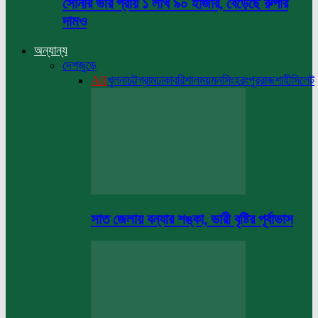
সোনার ভরি প্রায় ১ লাখ ৯০ হাজার, বেড়েছে রুপার
দামও
অন্যান্য
দেশজুড়ে
All
খুলনা
চট্টগ্রাম
ঢাকা
বরিশাল
ময়মনসিংহ
রংপুর
রাজশাহী
সিলেট
সাত জেলায় বন্যার শঙ্কা, ভারী বৃষ্টির পূর্বাভাস