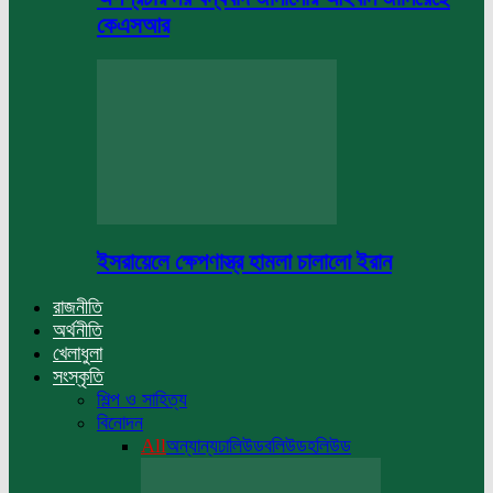
কেএসআর
ইসরায়েলে ক্ষেপণাস্ত্র হামলা চালালো ইরান
রাজনীতি
অর্থনীতি
খেলাধুলা
সংস্কৃতি
শিল্প ও সাহিত্য
বিনোদন
All
অন্যান্য
ঢালিউড
বলিউড
হলিউড