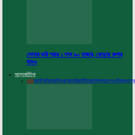
সোনার ভরি প্রায় ১ লাখ ৯০ হাজার, বেড়েছে রুপার
দামও
আন্তর্জাতিক
All
অস্ট্রেলিয়া
আফ্রিকা
আমেরিকা
ইউরোপ
উপমহাদেশ
এশিয়া
মধ্যপ্র