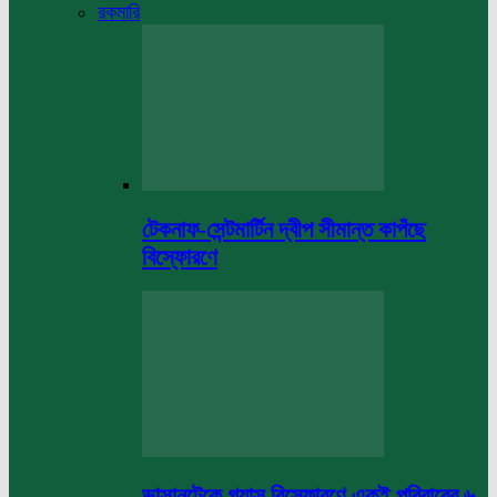
রকমারি
টেকনাফ-সেন্টমার্টিন দ্বীপ সীমান্ত কাপঁছে
বিস্ফোরণে
ভাসানটেকে গ্যাস বিস্ফোরণে একই পরিবারের ৬