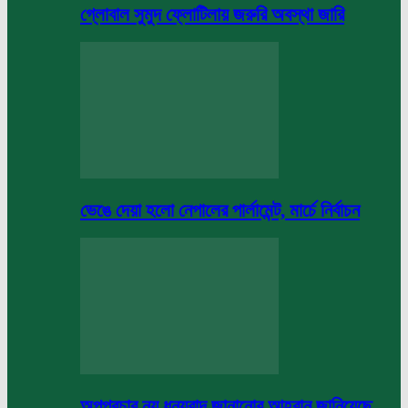
গ্লোবাল সুমুদ ফ্লোটিলায় জরুরি অবস্থা জারি
ভেঙে দেয়া হলো নেপালের পার্লামেন্ট, মার্চে নির্বাচন
অপপ্রচার নয় ধন্যবাদ জানানোর আহবান জানিয়েছে