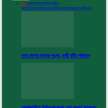
All
চরফ্যাসন
তজুমদ্দিন
দক্ষিণ
আইচা
দৌলতখাঁন
বোরহানউদ্দিন
মনপুরা
লালমোহন
শশীভূষণ
সাত জেলায় বন্যার শঙ্কা, ভারী বৃষ্টির পূর্বাভাস
ফেব্রুয়ারিতে নির্বাচনের জন্য দেশ সম্পূর্ণ প্রস্তুত: