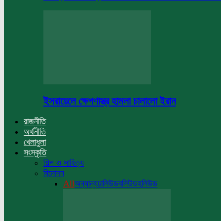
ইসরায়েলে ক্ষেপণাস্ত্র হামলা চালালো ইরান
রাজনীতি
অর্থনীতি
খেলাধুলা
সংস্কৃতি
শিল্প ও সাহিত্য
বিনোদন
All
অন্যান্য
ঢালিউড
বলিউড
হলিউড