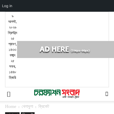
Log in
৯
আগস্ট,
২০২৬
খ্রিস্টাব্দ
২৫
শ্রাবণ,
১৪৩৩
বঙ্গাব্দ
২৫
সফর,
১৪৪৮
হিজরি
Home
খেলাধুলা
ক্রিকেট