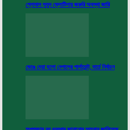
গ্লোবাল সুমুদ ফ্লোটিলায় জরুরি অবস্থা জারি
ভেঙে দেয়া হলো নেপালের পার্লামেন্ট, মার্চে নির্বাচন
অপপ্রচার নয় ধন্যবাদ জানানোর আহবান জানিয়েছে