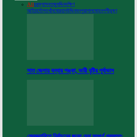
All
চরফ্যাসন
তজুমদ্দিন
দক্ষিণ
আইচা
দৌলতখাঁন
বোরহানউদ্দিন
মনপুরা
লালমোহন
শশীভূষণ
সাত জেলায় বন্যার শঙ্কা, ভারী বৃষ্টির পূর্বাভাস
ফেব্রুয়ারিতে নির্বাচনের জন্য দেশ সম্পূর্ণ প্রস্তুত: