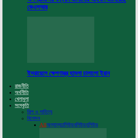
কেএসআর
ইসরায়েলে ক্ষেপণাস্ত্র হামলা চালালো ইরান
রাজনীতি
অর্থনীতি
খেলাধুলা
সংস্কৃতি
শিল্প ও সাহিত্য
বিনোদন
All
অন্যান্য
ঢালিউড
বলিউড
হলিউড