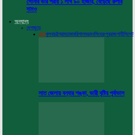
সোনার ভরি প্রায় ১ লাখ ৯০ হাজার, বেড়েছে রুপার
দামও
অন্যান্য
দেশজুড়ে
All
খুলনা
চট্টগ্রাম
ঢাকা
বরিশাল
ময়মনসিংহ
রংপুর
রাজশাহী
সিলেট
সাত জেলায় বন্যার শঙ্কা, ভারী বৃষ্টির পূর্বাভাস