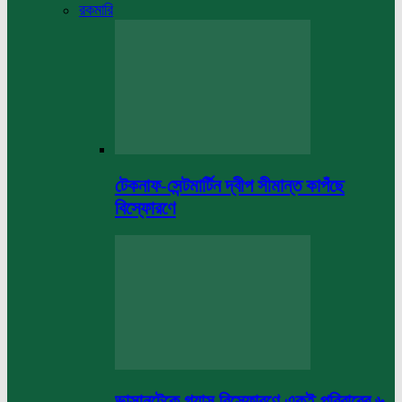
রকমারি
টেকনাফ-সেন্টমার্টিন দ্বীপ সীমান্ত কাপঁছে
বিস্ফোরণে
ভাসানটেকে গ্যাস বিস্ফোরণে একই পরিবারের ৬