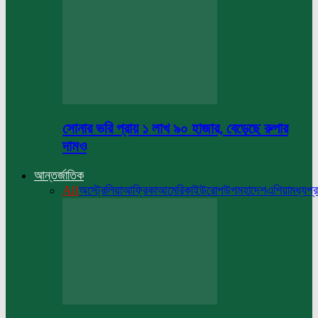
সোনার ভরি প্রায় ১ লাখ ৯০ হাজার, বেড়েছে রুপার
দামও
আন্তর্জাতিক
All
অস্ট্রেলিয়া
আফ্রিকা
আমেরিকা
ইউরোপ
উপমহাদেশ
এশিয়া
মধ্যপ্র