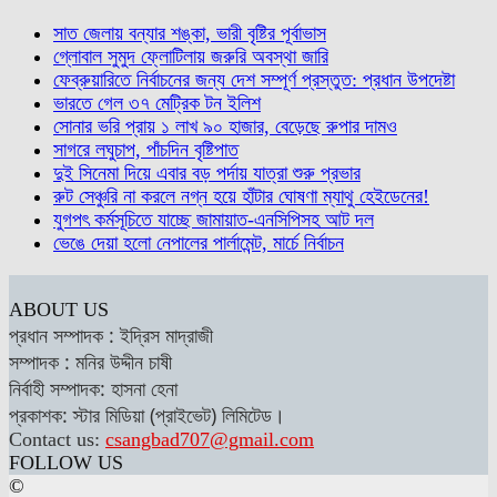
সাত জেলায় বন্যার শঙ্কা, ভারী বৃষ্টির পূর্বাভাস
গ্লোবাল সুমুদ ফ্লোটিলায় জরুরি অবস্থা জারি
ফেব্রুয়ারিতে নির্বাচনের জন্য দেশ সম্পূর্ণ প্রস্তুত: প্রধান উপদেষ্টা
ভারতে গেল ৩৭ মেট্রিক টন ইলিশ
সোনার ভরি প্রায় ১ লাখ ৯০ হাজার, বেড়েছে রুপার দামও
সাগরে লঘুচাপ, পাঁচদিন বৃষ্টিপাত
দুই সিনেমা দিয়ে এবার বড় পর্দায় যাত্রা শুরু প্রভার
রুট সেঞ্চুরি না করলে নগ্ন হয়ে হাঁটার ঘোষণা ম্যাথু হেইডেনের!
যুগপৎ কর্মসূচিতে যাচ্ছে জামায়াত-এনসিপিসহ আট দল
ভেঙে দেয়া হলো নেপালের পার্লামেন্ট, মার্চে নির্বাচন
ABOUT US
প্রধান সম্পাদক : ইদ্রিস মাদ্রাজী
সম্পাদক : মনির উদ্দীন চাষী
নির্বাহী সম্পাদক: হাসনা হেনা
প্রকাশক: স্টার মিডিয়া (প্রাইভেট) লিমিটেড।
Contact us:
csangbad707@gmail.com
FOLLOW US
©