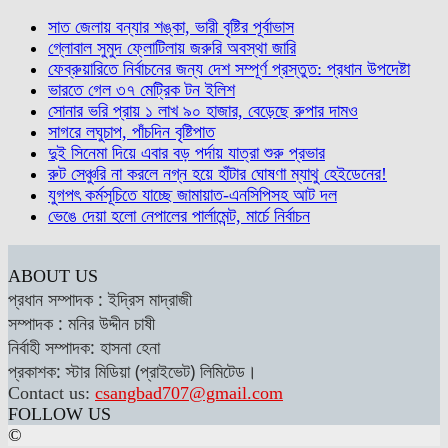
সাত জেলায় বন্যার শঙ্কা, ভারী বৃষ্টির পূর্বাভাস
গ্লোবাল সুমুদ ফ্লোটিলায় জরুরি অবস্থা জারি
ফেব্রুয়ারিতে নির্বাচনের জন্য দেশ সম্পূর্ণ প্রস্তুত: প্রধান উপদেষ্টা
ভারতে গেল ৩৭ মেট্রিক টন ইলিশ
সোনার ভরি প্রায় ১ লাখ ৯০ হাজার, বেড়েছে রুপার দামও
সাগরে লঘুচাপ, পাঁচদিন বৃষ্টিপাত
দুই সিনেমা দিয়ে এবার বড় পর্দায় যাত্রা শুরু প্রভার
রুট সেঞ্চুরি না করলে নগ্ন হয়ে হাঁটার ঘোষণা ম্যাথু হেইডেনের!
যুগপৎ কর্মসূচিতে যাচ্ছে জামায়াত-এনসিপিসহ আট দল
ভেঙে দেয়া হলো নেপালের পার্লামেন্ট, মার্চে নির্বাচন
ABOUT US
প্রধান সম্পাদক : ইদ্রিস মাদ্রাজী
সম্পাদক : মনির উদ্দীন চাষী
নির্বাহী সম্পাদক: হাসনা হেনা
প্রকাশক: স্টার মিডিয়া (প্রাইভেট) লিমিটেড।
Contact us:
csangbad707@gmail.com
FOLLOW US
©