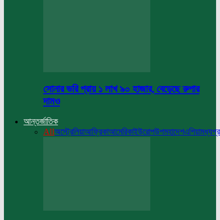
সোনার ভরি প্রায় ১ লাখ ৯০ হাজার, বেড়েছে রুপার
দামও
আন্তর্জাতিক
All
অস্ট্রেলিয়া
আফ্রিকা
আমেরিকা
ইউরোপ
উপমহাদেশ
এশিয়া
মধ্যপ্র