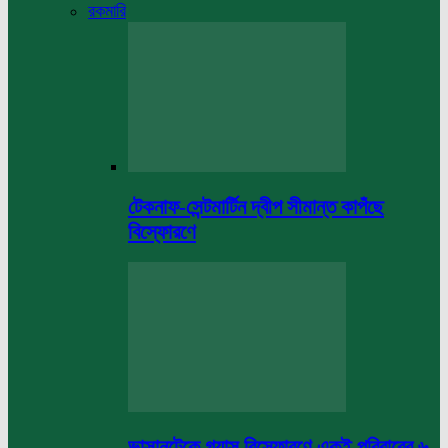
রকমারি
টেকনাফ-সেন্টমার্টিন দ্বীপ সীমান্ত কাপঁছে
বিস্ফোরণে
ভাসানটেকে গ্যাস বিস্ফোরণে একই পরিবারের ৬