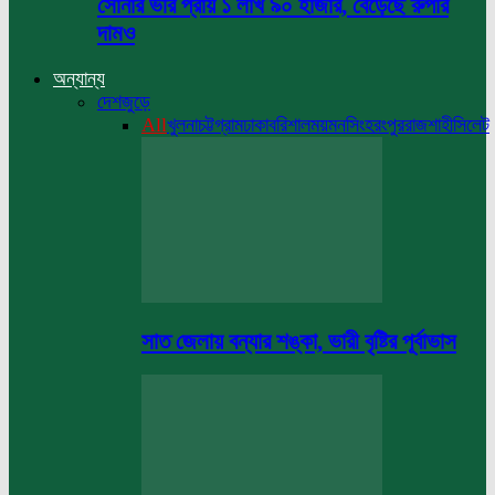
সোনার ভরি প্রায় ১ লাখ ৯০ হাজার, বেড়েছে রুপার
দামও
অন্যান্য
দেশজুড়ে
All
খুলনা
চট্টগ্রাম
ঢাকা
বরিশাল
ময়মনসিংহ
রংপুর
রাজশাহী
সিলেট
সাত জেলায় বন্যার শঙ্কা, ভারী বৃষ্টির পূর্বাভাস