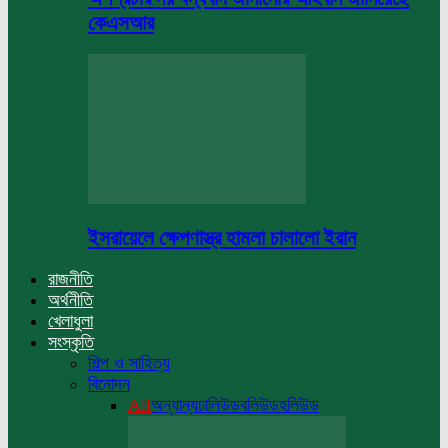
কেএসআর
ইসরায়েলে ক্ষেপণাস্ত্র হামলা চালালো ইরান
রাজনীতি
অর্থনীতি
খেলাধুলা
সংস্কৃতি
শিল্প ও সাহিত্য
বিনোদন
All
অন্যান্য
ঢালিউড
বলিউড
হলিউড