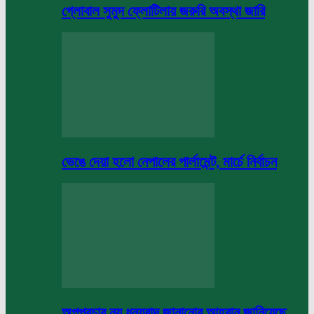
গ্লোবাল সুমুদ ফ্লোটিলায় জরুরি অবস্থা জারি
ভেঙে দেয়া হলো নেপালের পার্লামেন্ট, মার্চে নির্বাচন
অপপ্রচার নয় ধন্যবাদ জানানোর আহবান জানিয়েছে