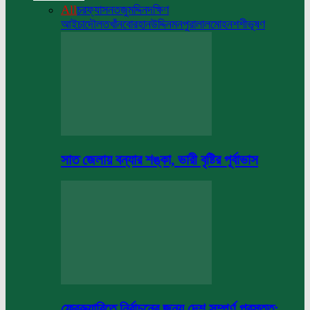
All
চরফ্যাসন
তজুমদ্দিন
দক্ষিণ
আইচা
দৌলতখাঁন
বোরহানউদ্দিন
মনপুরা
লালমোহন
শশীভূষণ
সাত জেলায় বন্যার শঙ্কা, ভারী বৃষ্টির পূর্বাভাস
ফেব্রুয়ারিতে নির্বাচনের জন্য দেশ সম্পূর্ণ প্রস্তুত: