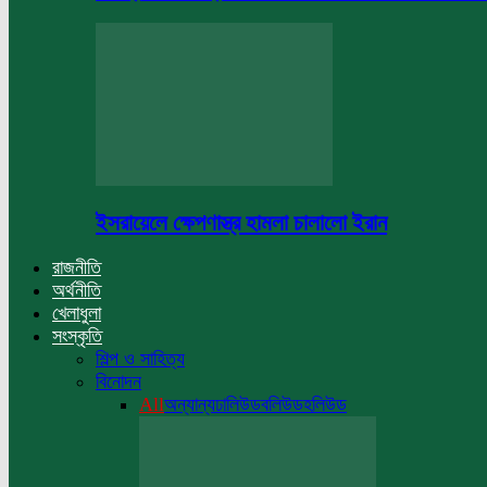
ইসরায়েলে ক্ষেপণাস্ত্র হামলা চালালো ইরান
রাজনীতি
অর্থনীতি
খেলাধুলা
সংস্কৃতি
শিল্প ও সাহিত্য
বিনোদন
All
অন্যান্য
ঢালিউড
বলিউড
হলিউড