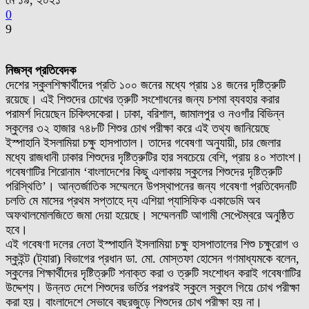
মে ১৯, ২০২১
0
9
নিজস্ব প্রতিবেদক
দেশের স্কুলশিক্ষার্থীদের প্রতি ১০০ জনের মধ্যে প্রায় ১৪ জনের দৃষ্টিত্রুটি
রয়েছে। এই শিশুদের চোখের ত্রুটি সংশোধনের জন্য চশমা ব্যবহার করার
পরামর্শ দিয়েছেন চিকিৎসকেরা। ঢাকা, বরিশাল, জামালপুর ও নওগাঁর বিভিন্ন
স্কুলের ৩২ হাজার ৭৪৮টি শিশুর চোখ পরীক্ষা করে এই তথ্য জানিয়েছে
ইস্পাহানি ইসলামিয়া চক্ষু হাসপাতাল। তাদের গবেষণা অনুযায়ী, চার জেলার
মধ্যে রাজধানী ঢাকার শিশুদের দৃষ্টিত্রুটির হার সবচেয়ে বেশি, প্রায় ৪০ শতাংশ।
গবেষণাটির শিরোনাম ‘বাংলাদেশের কিছু এলাকায় স্কুলের শিশুদের দৃষ্টিত্রুটি
পরিস্থিতি’। আন্তর্জাতিক সম্মেলনে উপস্থাপনের জন্য গবেষণা প্রতিবেদনটি
চলতি মে মাসের প্রথম সপ্তাহে দ্য এশিয়া প্যাসিফিক একাডেমি অব
অফথালমোলজিতে জমা দেয়া হয়েছে। সম্মেলনটি আগামী সেপ্টেম্বরে অনুষ্ঠিত
হবে।
এই গবেষণা দলের নেতা ইস্পাহানি ইসলামিয়া চক্ষু হাসপাতালের শিশু চক্ষুরোগ ও
স্কুইন্ট (ট্যারা) বিভাগের প্রধান ডা. মো. মোস্তফা হোসেন গণমাধ্যমকে বলেন,
স্কুলের শিক্ষার্থীদের দৃষ্টিত্রুটি শনাক্ত করা ও ত্রুটি সংশোধন করাই গবেষণাটির
উদ্দেশ্য। উন্নত দেশে শিশুদের ভর্তির পরপরই স্কুলে স্কুলে গিয়ে চোখ পরীক্ষা
করা হয়। বাংলাদেশে সেভাবে বছরজুড়ে শিশুদের চোখ পরীক্ষা হয় না।