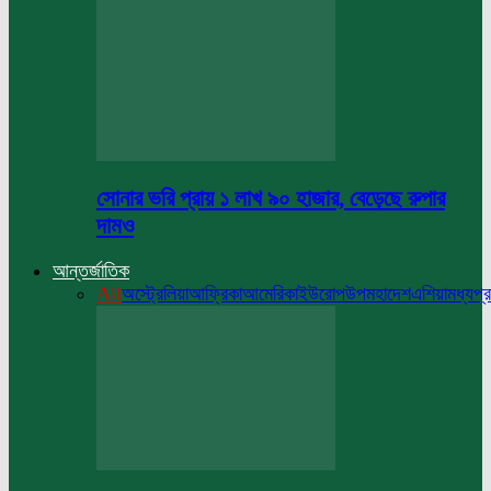
সোনার ভরি প্রায় ১ লাখ ৯০ হাজার, বেড়েছে রুপার
দামও
আন্তর্জাতিক
All
অস্ট্রেলিয়া
আফ্রিকা
আমেরিকা
ইউরোপ
উপমহাদেশ
এশিয়া
মধ্যপ্র