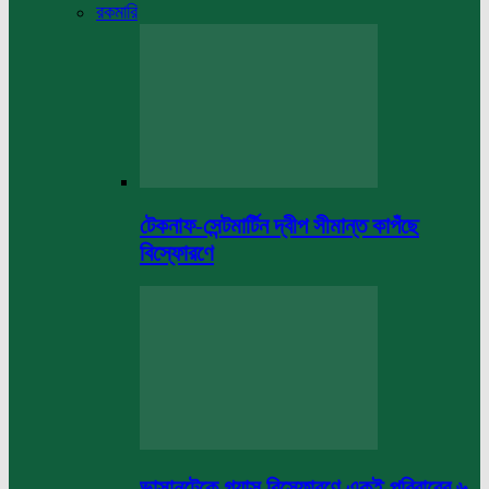
রকমারি
টেকনাফ-সেন্টমার্টিন দ্বীপ সীমান্ত কাপঁছে
বিস্ফোরণে
ভাসানটেকে গ্যাস বিস্ফোরণে একই পরিবারের ৬