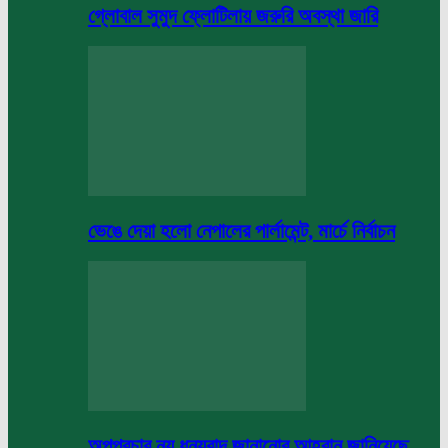
গ্লোবাল সুমুদ ফ্লোটিলায় জরুরি অবস্থা জারি
ভেঙে দেয়া হলো নেপালের পার্লামেন্ট, মার্চে নির্বাচন
অপপ্রচার নয় ধন্যবাদ জানানোর আহবান জানিয়েছে