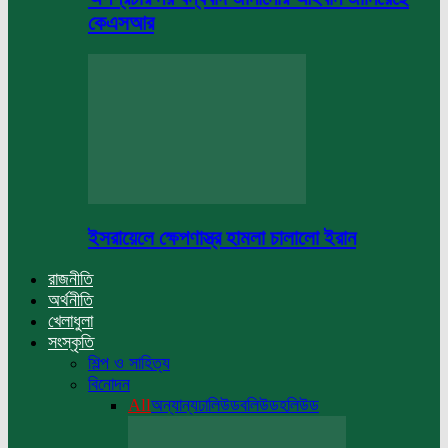
কেএসআর
ইসরায়েলে ক্ষেপণাস্ত্র হামলা চালালো ইরান
রাজনীতি
অর্থনীতি
খেলাধুলা
সংস্কৃতি
শিল্প ও সাহিত্য
বিনোদন
All
অন্যান্য
ঢালিউড
বলিউড
হলিউড