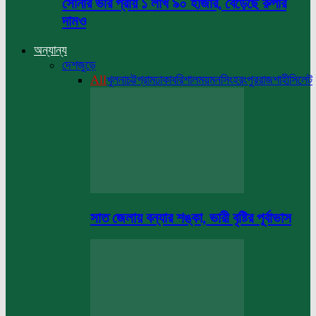
সোনার ভরি প্রায় ১ লাখ ৯০ হাজার, বেড়েছে রুপার
দামও
অন্যান্য
দেশজুড়ে
All
খুলনা
চট্টগ্রাম
ঢাকা
বরিশাল
ময়মনসিংহ
রংপুর
রাজশাহী
সিলেট
সাত জেলায় বন্যার শঙ্কা, ভারী বৃষ্টির পূর্বাভাস