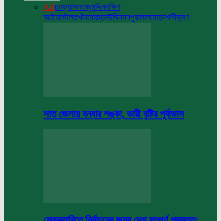
All
চরফ্যাসন
তজুমদ্দিন
দক্ষিণ
আইচা
দৌলতখাঁন
বোরহানউদ্দিন
মনপুরা
লালমোহন
শশীভূষণ
সাত জেলায় বন্যার শঙ্কা, ভারী বৃষ্টির পূর্বাভাস
ফেব্রুয়ারিতে নির্বাচনের জন্য দেশ সম্পূর্ণ প্রস্তুত: