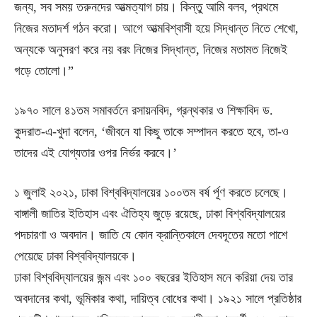
জন্য, সব সময় তরুনদের আত্মত্যাগ চায়। কিন্তু আমি বলব, প্রথমে
নিজের মতাদর্শ গঠন করো। আগে আত্মবিশ্বাসী হয়ে সিদ্ধান্ত নিতে শেখো,
অন্যকে অনুসরণ করে নয় বরং নিজের সিদ্ধান্ত, নিজের মতামত নিজেই
গড়ে তোলো।”
১৯৭০ সালে ৪১তম সমাবর্তনে রসায়নবিদ, গ্রন্থকার ও শিক্ষাবিদ ড.
কুদরাত-এ-খুদা বলেন, ‘জীবনে যা কিছু তাকে সম্পাদন করতে হবে, তা-ও
তাদের এই যোগ্যতার ওপর নির্ভর করবে।’
১ জুলাই ২০২১, ঢাকা বিশ্ববিদ্যালয়ের ১০০তম বর্ষ র্পূণ করতে চলেছে।
বাঙ্গালী জাতির ইতিহাস এবং ঐতিহ্য জুড়ে রয়েছে, ঢাকা বিশ্ববিদ্যালয়ের
পদচারণা ও অবদান। জাতি যে কোন ক্রান্তিকালে দেবদূতের মতো পাশে
পেয়েছে ঢাকা বিশ্ববিদ্যালয়কে।
ঢাকা বিশ্ববিদ্যালয়ের জন্ম এবং ১০০ বছরের ইতিহাস মনে করিয়া দেয় তার
অবদানের কথা, ভূমিকার কথা, দায়িত্ব বোধের কথা। ১৯২১ সালে প্রতিষ্ঠার