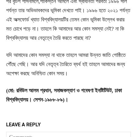
পর বৃটিশ শাসনামলে,পাকিস্তন আমলে এবং স্বাধীনতা পরবর্তী ১৯৯৬ সাল
পর্যন্ত তার অভিভাবকদের ভূমিকা দেখতে পাই। ১৯৯৬ হতে ২০২১ পর্যন্ত
এই অক্সফোর্ড খ্যাত বিশ্ববিদ্যালয়টির তেমন কোন ভূমিকা উল্লেখ করার
মত চোখে পড়ে না। তাহলে কি আমাদের আর কোন সমস্যা নেই? না কি
বিশ্ববিদ্যালয় আর নেতৃত্বে তৈরি করতে পারছে না?
যদি আমাদের কোন সমস্যা না থাকে তাহলে আমরা উন্নত জাতি গোষ্ঠিতে
পৌঁছে গেছি। আর যদি নেতৃত্ব তৈরিতে ব্যর্থ হই তাহলে আমাদের জন্য
অপেক্ষা করছে অনিশ্চিত কোন সময়।
(মো: রবিউল আলম প্রধান, সমাজকল্যাণ ও গবেষণা ইনষ্টিটিউট, ঢাকা
বিশ্ববিদ্যালয়। সেশন-১৯৮৮-৮৯)।
LEAVE A REPLY