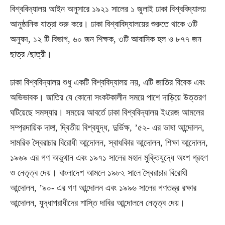
বিশ্ববিদ্যালয় আইন অনুসারে ১৯২১ সালের ১ জুলাই ঢাকা বিশ্ববিদ্যালয়
আনুষ্ঠানিক যাত্রা শুরু করে। ঢাকা বিশ্বাবিদ্যালয়ের শুরুতে থাকে ৩টি
অনুষদ, ১২ টি বিভাগ, ৬০ জন শিক্ষক, ৩টি আবাসিক হল ও ৮৭৭ জন
ছাত্র /ছাত্রী।
ঢাকা বিশ্ববিদ্যালয় শুধু একটি বিশ্ববিদ্যালয় নয়, এটি জাতির বিবেক এবং
অভিভাবক। জাতির যে কোনো সংকটকালীন সময়ে পাশে দাড়িয়ে উত্তরণ
ঘটিয়েছে সমস্যার। সময়ের আবর্তে ঢাকা বিশ্ববিদ্যালয় ইংরেজ আমলের
সম্প্রদায়িক দাঙ্গা, দ্বিতীয় বিশ্বযুদ্ধ, দুর্ভিক্ষ, ’৫২- এর ভাষা আন্দোলন,
সামরিক স্বৈরাচার বিরোধী আন্দোলন, স্বাধকিার আন্দোলন, শিক্ষা আন্দোলন,
১৯৬৯ এর গণ অভুথান এবং ১৯৭১ সালের মহান মুক্তিযুদ্ধে অংশ গ্রহণ
ও নেতৃত্ব দেয়। বাংলাদেশ আমলে ১৯৮২ সালে স্বৈরাচার বিরোধী
আন্দোলন, ’৯০- এর গণ আন্দোলন এবং ১৯৯৬ সালের গণতন্ত্র রক্ষার
আন্দোলন, যুদ্ধাপরাধীদের শাস্তি দাবির আন্দোলনে নেতৃত্ব দেয়।