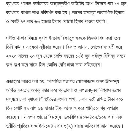
ব্যাংকের প্রধান কার্যালয়ের অভ্যন্তরীণ অডিটের অংশ হিসেবে গত ১৭ জুন
ব্যাংকের বংশাল শাখা পরিদর্শন করা হয়। তাদের তদন্তে তাৎক্ষণিক হিসাবে
৩ কোটি ৭৭ লাখ ৬৬ হাজার টাকার কোনো হিসাব পাওয়া যায়নি।
ঘাটতি থাকার বিষয়ে ক্যাশ ইনচার্জ রিফাতুল হককে জিজ্ঞাসাবাদ করা হলে
তিনি ঘটনার সত্যতা স্বীকার করেন। রিফাত জানান, লোভের বশবর্তী হয়ে
২০২০ সালের ২০ জুন থেকে চলতি বছরের ১৬ই জুন পর্যন্ত বিভিন্ন সময়ে
অল্প অল্প করে সাড়ে তিন কোটির বেশি টাকা তারা সরিয়েছেন।
এজাহারে আরও বলা হয়, আসামিরা পরস্পর যোগসাজশে অসৎ উদ্দেশ্যে
অর্পিত ক্ষমতার অপব্যবহার করে প্রতারণা ও অপরাধমূলক বিশ্বাস ভঙ্গের
মাধ্যমে ঢাকা ব্যাংক লিমিটেডের বংশাল শাখা, ঢাকার ভল্টে রক্ষিত টাকা হতে
তিন কোটি ৭৭ লাখ ৬৬ হাজার টাকা আত্মসাৎ করে শাস্তিযোগ্য অপরাধ
করেছেন। মামলায় তাদের বিরুদ্ধে দণ্ডবিধির ৪০৯/৪০২/১০৯ ধারা এবং
দুর্নীতি প্রতিরোধ আইন-১৯৪৭ এর ৫(২) ধারায় অভিযোগ আনা হয়েছে।