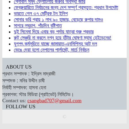
গ্লোবাল সুমুদ ফ্লোটিলায় জরুরি অবস্থা জারি
ফেব্রুয়ারিতে নির্বাচনের জন্য দেশ সম্পূর্ণ প্রস্তুত: প্রধান উপদেষ্টা
ভারতে গেল ৩৭ মেট্রিক টন ইলিশ
সোনার ভরি প্রায় ১ লাখ ৯০ হাজার, বেড়েছে রুপার দামও
সাগরে লঘুচাপ, পাঁচদিন বৃষ্টিপাত
দুই সিনেমা দিয়ে এবার বড় পর্দায় যাত্রা শুরু প্রভার
রুট সেঞ্চুরি না করলে নগ্ন হয়ে হাঁটার ঘোষণা ম্যাথু হেইডেনের!
যুগপৎ কর্মসূচিতে যাচ্ছে জামায়াত-এনসিপিসহ আট দল
ভেঙে দেয়া হলো নেপালের পার্লামেন্ট, মার্চে নির্বাচন
ABOUT US
প্রধান সম্পাদক : ইদ্রিস মাদ্রাজী
সম্পাদক : মনির উদ্দীন চাষী
নির্বাহী সম্পাদক: হাসনা হেনা
প্রকাশক: স্টার মিডিয়া (প্রাইভেট) লিমিটেড।
Contact us:
csangbad707@gmail.com
FOLLOW US
©