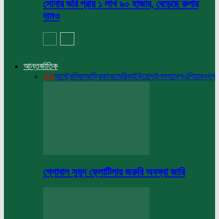
সোনার ভরি প্রায় ১ লাখ ৯০ হাজার, বেড়েছে রুপার
দামও
আন্তর্জাতিক
All
অস্ট্রেলিয়া
আফ্রিকা
আমেরিকা
ইউরোপ
উপমহাদেশ
এশিয়া
মধ্যপ্র
গ্লোবাল সুমুদ ফ্লোটিলায় জরুরি অবস্থা জারি