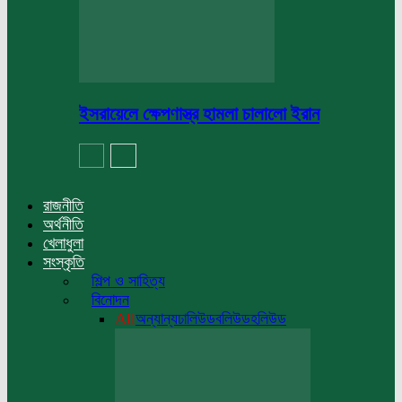
ইসরায়েলে ক্ষেপণাস্ত্র হামলা চালালো ইরান
রাজনীতি
অর্থনীতি
খেলাধুলা
সংস্কৃতি
শিল্প ও সাহিত্য
বিনোদন
All
অন্যান্য
ঢালিউড
বলিউড
হলিউড