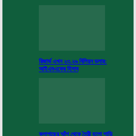
রিজার্ভ এখন ২৩.২৬ বিলিয়ন ডলার:
আইএমএফের হিসাব
কলাগাছের আঁশ থেকে তৈরী হলো শাড়ি