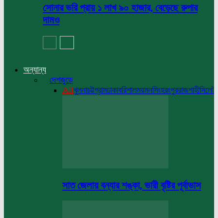
সোনার ভরি প্রায় ১ লাখ ৯০ হাজার, বেড়েছে রুপার
দামও
অন্যান্য
দেশজুড়ে
All
খুলনা
চট্টগ্রাম
ঢাকা
বরিশাল
ময়মনসিংহ
রংপুর
রাজশাহী
সিলেট
সাত জেলায় বন্যার শঙ্কা, ভারী বৃষ্টির পূর্বাভাস