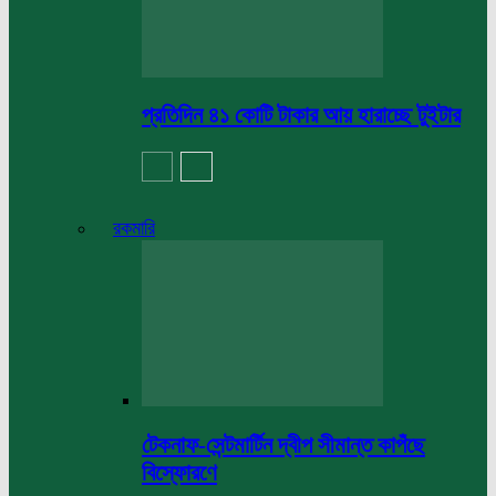
প্রতিদিন ৪১ কোটি টাকার আয় হারাচ্ছে টুইটার
রকমারি
টেকনাফ-সেন্টমার্টিন দ্বীপ সীমান্ত কাপঁছে
বিস্ফোরণে