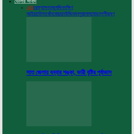
ভোলার সংবাদ
All
চরফ্যাসন
তজুমদ্দিন
দক্ষিণ
আইচা
দৌলতখাঁন
বোরহানউদ্দিন
মনপুরা
লালমোহন
শশীভূষণ
সাত জেলায় বন্যার শঙ্কা, ভারী বৃষ্টির পূর্বাভাস