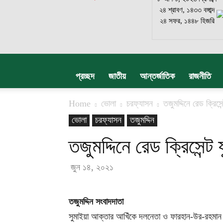
২৪ শ্রাবণ, ১৪৩৩ বঙ্গাব্দ
২৪ সফর, ১৪৪৮ হিজরি
প্রচ্ছদ
জাতীয়
আন্তর্জাতিক
রাজনীতি
Home
ভোলা
চরফ্যাসন
তজুমদ্দিনে রেড ক্রিস
ভোলা
চরফ্যাসন
তজুমদ্দিন
তজুমদ্দিনে রেড ক্রিসেন্
জুন ১৪, ২০২১
তজুমদ্দিন সংবাদদাতা
সুমাইয়া আক্তার আখিঁকে দলনেতা ও ফারহান-উর-রহমান