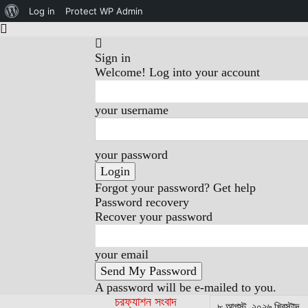
About
Log in
Protect WP Admin
WordPress
Sign in
Welcome! Log into your account
your username
your password
Forgot your password? Get help
Password recovery
Recover your password
your email
A password will be e-mailed to you.
চরফ্যাশন সংবাদ
৮ আগস্ট, ২০২৬ খ্রিস্টাব্দ