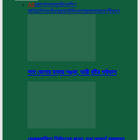
All
চরফ্যাসন
তজুমদ্দিন
দক্ষিণ
আইচা
দৌলতখাঁন
বোরহানউদ্দিন
মনপুরা
লালমোহন
শশীভূষণ
সাত জেলায় বন্যার শঙ্কা, ভারী বৃষ্টির পূর্বাভাস
ফেব্রুয়ারিতে নির্বাচনের জন্য দেশ সম্পূর্ণ প্রস্তুত: