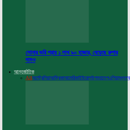
সোনার ভরি প্রায় ১ লাখ ৯০ হাজার, বেড়েছে রুপার
দামও
আন্তর্জাতিক
All
অস্ট্রেলিয়া
আফ্রিকা
আমেরিকা
ইউরোপ
উপমহাদেশ
এশিয়া
মধ্যপ্র