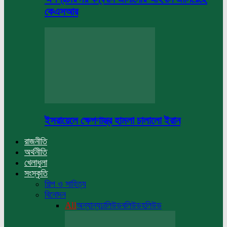
কেএসআর
ইসরায়েলে ক্ষেপণাস্ত্র হামলা চালালো ইরান
রাজনীতি
অর্থনীতি
খেলাধুলা
সংস্কৃতি
শিল্প ও সাহিত্য
বিনোদন
All
অন্যান্য
ঢালিউড
বলিউড
হলিউড