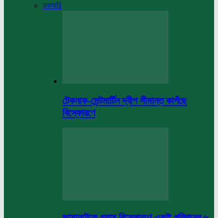
রকমারি
টেকনাফ-সেন্টমার্টিন দ্বীপ সীমান্ত কাপঁছে
বিস্ফোরণে
ভাসানটেকে গ্যাস বিস্ফোরণে একই পরিবারের ৬