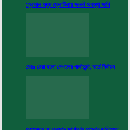
গ্লোবাল সুমুদ ফ্লোটিলায় জরুরি অবস্থা জারি
ভেঙে দেয়া হলো নেপালের পার্লামেন্ট, মার্চে নির্বাচন
অপপ্রচার নয় ধন্যবাদ জানানোর আহবান জানিয়েছে