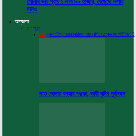
সোনার ভরি প্রায় ১ লাখ ৯০ হাজার, বেড়েছে রুপার
দামও
অন্যান্য
দেশজুড়ে
All
খুলনা
চট্টগ্রাম
ঢাকা
বরিশাল
ময়মনসিংহ
রংপুর
রাজশাহী
সিলেট
সাত জেলায় বন্যার শঙ্কা, ভারী বৃষ্টির পূর্বাভাস