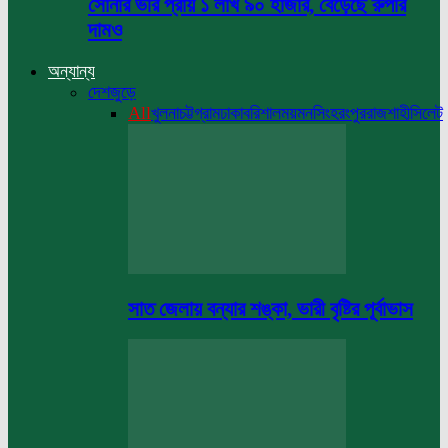
সোনার ভরি প্রায় ১ লাখ ৯০ হাজার, বেড়েছে রুপার
দামও
অন্যান্য
দেশজুড়ে
All
খুলনা
চট্টগ্রাম
ঢাকা
বরিশাল
ময়মনসিংহ
রংপুর
রাজশাহী
সিলেট
সাত জেলায় বন্যার শঙ্কা, ভারী বৃষ্টির পূর্বাভাস