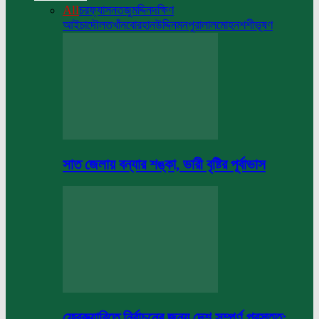
All
চরফ্যাসন
তজুমদ্দিন
দক্ষিণ
আইচা
দৌলতখাঁন
বোরহানউদ্দিন
মনপুরা
লালমোহন
শশীভূষণ
সাত জেলায় বন্যার শঙ্কা, ভারী বৃষ্টির পূর্বাভাস
ফেব্রুয়ারিতে নির্বাচনের জন্য দেশ সম্পূর্ণ প্রস্তুত: