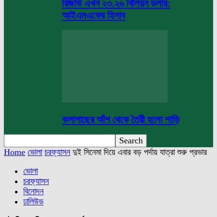
রিজার্ভ এখন ২৩.২৬ বিলিয়ন ডলার:
আইএমএফের হিসাব
কলাগাছের আঁশ থেকে তৈরী হলো শাড়ি
Home
ভোলা
চরফ্যাসন
দুই সিনেমা দিয়ে এবার বড় পর্দায় যাত্রা শুরু প্রভার
ভোলা
চরফ্যাসন
বিনোদন
ঢালিউড