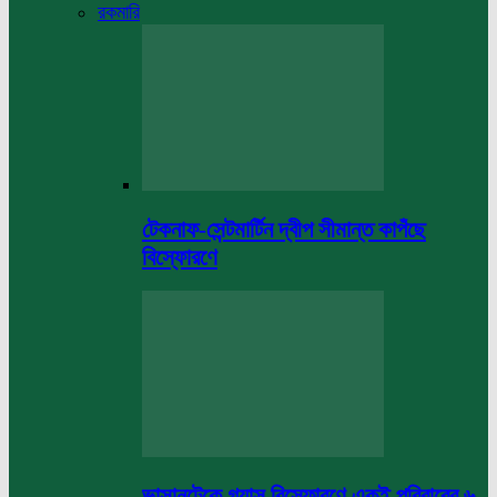
রকমারি
টেকনাফ-সেন্টমার্টিন দ্বীপ সীমান্ত কাপঁছে
বিস্ফোরণে
ভাসানটেকে গ্যাস বিস্ফোরণে একই পরিবারের ৬