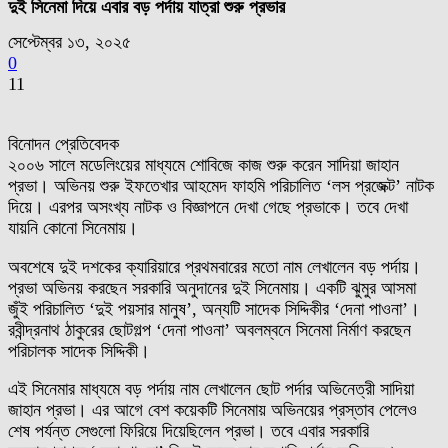
দুই সিনেমা দিয়ে এবার বড় পর্দায় যাত্রা শুরু প্রভার
সেপ্টেম্বর ১৩, ২০২৫
0
11
বিনোদন প্রেতিবেদক
২০০৬ সালে মডেলিংয়ের মাধ্যমে শোবিজে কাজ শুরু করেন সাদিয়া জাহান
প্রভা। অভিনয় শুরু ইফতেখার আহমেদ ফাহমি পরিচালিত ‘লস প্রজেক্ট’ নাটক
দিয়ে। এরপর অসংখ্য নাটক ও বিজ্ঞাপনে দেখা গেছে প্রভাকে। তবে দেখা
যায়নি কোনো সিনেমায়।
অবশেষে দুই দশকের ক্যারিয়ারে প্রথমবারের মতো নাম লেখালেন বড় পর্দায়।
প্রভা অভিনয় করছেন সরকারি অনুদানের দুই সিনেমায়। একটি ঝুমুর আসমা
জুঁই পরিচালিত ‘দুই পয়সার মানুষ’, অন্যটি সাদেক সিদ্দিকীর ‘দেনা পাওনা’।
রবীন্দ্রনাথ ঠাকুরের ছোটগল্প ‘দেনা পাওনা’ অবলম্বনে সিনেমা নির্মাণ করছেন
পরিচালক সাদেক সিদ্দিকী।
এই সিনেমার মাধ্যমে বড় পর্দায় নাম লেখালেন ছোট পর্দার অভিনেত্রী সাদিয়া
জাহান প্রভা। এর আগে বেশ কয়েকটি সিনেমায় অভিনয়ের প্রস্তাব পেলেও
শেষ পর্যন্ত সেগুলো ফিরিয়ে দিয়েছিলেন প্রভা। তবে এবার সরকারি