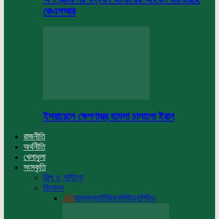
কেএসআর
ইসরায়েলে ক্ষেপণাস্ত্র হামলা চালালো ইরান
রাজনীতি
অর্থনীতি
খেলাধুলা
সংস্কৃতি
শিল্প ও সাহিত্য
বিনোদন
All
অন্যান্য
ঢালিউড
বলিউড
হলিউড