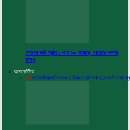
সোনার ভরি প্রায় ১ লাখ ৯০ হাজার, বেড়েছে রুপার
দামও
আন্তর্জাতিক
All
অস্ট্রেলিয়া
আফ্রিকা
আমেরিকা
ইউরোপ
উপমহাদেশ
এশিয়া
মধ্যপ্র