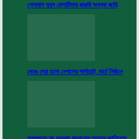
গ্লোবাল সুমুদ ফ্লোটিলায় জরুরি অবস্থা জারি
ভেঙে দেয়া হলো নেপালের পার্লামেন্ট, মার্চে নির্বাচন
অপপ্রচার নয় ধন্যবাদ জানানোর আহবান জানিয়েছে