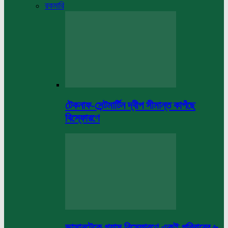
রকমারি
টেকনাফ-সেন্টমার্টিন দ্বীপ সীমান্ত কাপঁছে
বিস্ফোরণে
ভাসানটেকে গ্যাস বিস্ফোরণে একই পরিবারের ৬