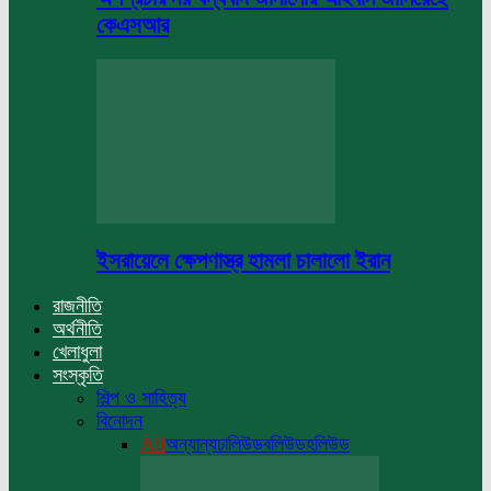
কেএসআর
ইসরায়েলে ক্ষেপণাস্ত্র হামলা চালালো ইরান
রাজনীতি
অর্থনীতি
খেলাধুলা
সংস্কৃতি
শিল্প ও সাহিত্য
বিনোদন
All
অন্যান্য
ঢালিউড
বলিউড
হলিউড