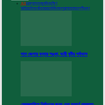
All
চরফ্যাসন
তজুমদ্দিন
দক্ষিণ
আইচা
দৌলতখাঁন
বোরহানউদ্দিন
মনপুরা
লালমোহন
শশীভূষণ
সাত জেলায় বন্যার শঙ্কা, ভারী বৃষ্টির পূর্বাভাস
ফেব্রুয়ারিতে নির্বাচনের জন্য দেশ সম্পূর্ণ প্রস্তুত: