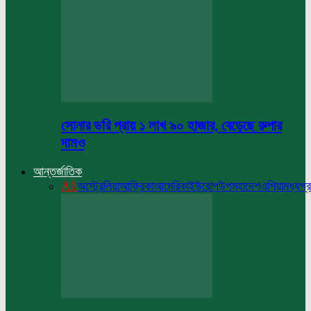
সোনার ভরি প্রায় ১ লাখ ৯০ হাজার, বেড়েছে রুপার
দামও
আন্তর্জাতিক
All
অস্ট্রেলিয়া
আফ্রিকা
আমেরিকা
ইউরোপ
উপমহাদেশ
এশিয়া
মধ্যপ্র