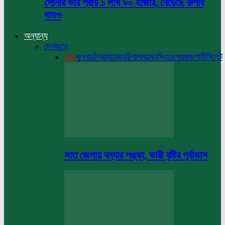
সোনার ভরি প্রায় ১ লাখ ৯০ হাজার, বেড়েছে রুপার
দামও
অন্যান্য
দেশজুড়ে
All
খুলনা
চট্টগ্রাম
ঢাকা
বরিশাল
ময়মনসিংহ
রংপুর
রাজশাহী
সিলেট
সাত জেলায় বন্যার শঙ্কা, ভারী বৃষ্টির পূর্বাভাস