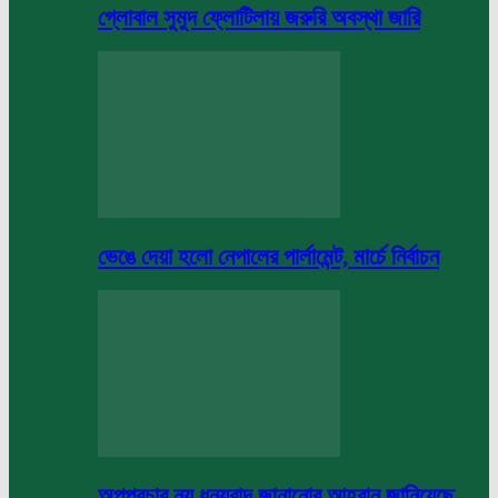
গ্লোবাল সুমুদ ফ্লোটিলায় জরুরি অবস্থা জারি
ভেঙে দেয়া হলো নেপালের পার্লামেন্ট, মার্চে নির্বাচন
অপপ্রচার নয় ধন্যবাদ জানানোর আহবান জানিয়েছে