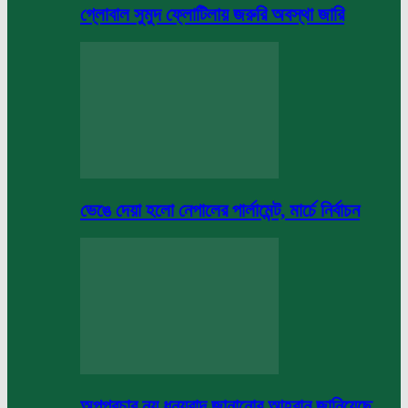
গ্লোবাল সুমুদ ফ্লোটিলায় জরুরি অবস্থা জারি
ভেঙে দেয়া হলো নেপালের পার্লামেন্ট, মার্চে নির্বাচন
অপপ্রচার নয় ধন্যবাদ জানানোর আহবান জানিয়েছে