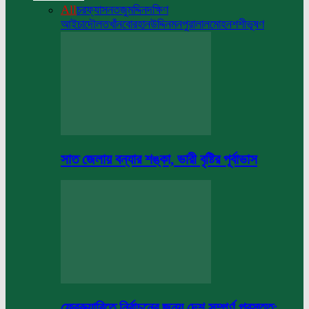
All
চরফ্যাসন
তজুমদ্দিন
দক্ষিণ
আইচা
দৌলতখাঁন
বোরহানউদ্দিন
মনপুরা
লালমোহন
শশীভূষণ
সাত জেলায় বন্যার শঙ্কা, ভারী বৃষ্টির পূর্বাভাস
ফেব্রুয়ারিতে নির্বাচনের জন্য দেশ সম্পূর্ণ প্রস্তুত: