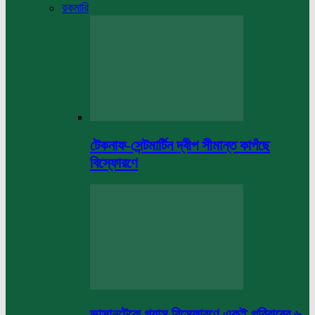
রকমারি
টেকনাফ-সেন্টমার্টিন দ্বীপ সীমান্ত কাপঁছে
বিস্ফোরণে
ভাসানটেকে গ্যাস বিস্ফোরণে একই পরিবারের ৬