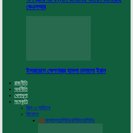
কেএসআর
ইসরায়েলে ক্ষেপণাস্ত্র হামলা চালালো ইরান
রাজনীতি
অর্থনীতি
খেলাধুলা
সংস্কৃতি
শিল্প ও সাহিত্য
বিনোদন
All
অন্যান্য
ঢালিউড
বলিউড
হলিউড