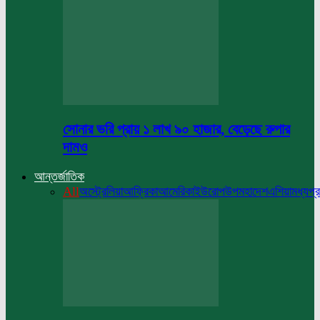
সোনার ভরি প্রায় ১ লাখ ৯০ হাজার, বেড়েছে রুপার
দামও
আন্তর্জাতিক
All
অস্ট্রেলিয়া
আফ্রিকা
আমেরিকা
ইউরোপ
উপমহাদেশ
এশিয়া
মধ্যপ্র