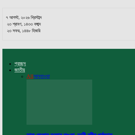
৭ আগস্ট, ২০২৬ খ্রিস্টাব্দ
২৩ শ্রাবণ, ১৪৩৩ বঙ্গাব্দ
২৩ সফর, ১৪৪৮ হিজরি
প্রচ্ছদ
জাতীয়
All
আবহাওয়া