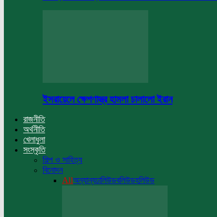
ইসরায়েলে ক্ষেপণাস্ত্র হামলা চালালো ইরান
রাজনীতি
অর্থনীতি
খেলাধুলা
সংস্কৃতি
শিল্প ও সাহিত্য
বিনোদন
All
অন্যান্য
ঢালিউড
বলিউড
হলিউড