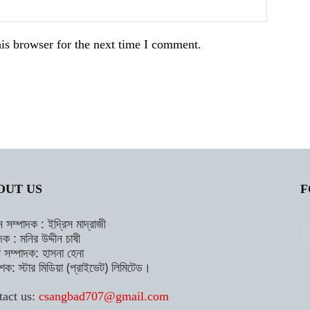
is browser for the next time I comment.
OUT US
F
ন সম্পাদক : ইদ্রিস মাদ্রাজী
দক : মনির উদ্দীন চাষী
াহী সম্পাদক: হাসনা হেনা
শক: স্টার মিডিয়া (প্রাইভেট) লিমিটেড।
tact us:
csangbad707@gmail.com