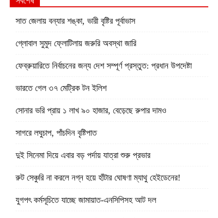
সর্বশেষ
সাত জেলায় বন্যার শঙ্কা, ভারী বৃষ্টির পূর্বাভাস
গ্লোবাল সুমুদ ফ্লোটিলায় জরুরি অবস্থা জারি
ফেব্রুয়ারিতে নির্বাচনের জন্য দেশ সম্পূর্ণ প্রস্তুত: প্রধান উপদেষ্টা
ভারতে গেল ৩৭ মেট্রিক টন ইলিশ
সোনার ভরি প্রায় ১ লাখ ৯০ হাজার, বেড়েছে রুপার দামও
সাগরে লঘুচাপ, পাঁচদিন বৃষ্টিপাত
দুই সিনেমা দিয়ে এবার বড় পর্দায় যাত্রা শুরু প্রভার
রুট সেঞ্চুরি না করলে নগ্ন হয়ে হাঁটার ঘোষণা ম্যাথু হেইডেনের!
যুগপৎ কর্মসূচিতে যাচ্ছে জামায়াত-এনসিপিসহ আট দল