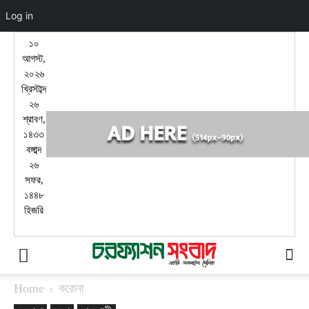
Log in
১০
আগস্ট,
২০২৬
খ্রিস্টাব্দ
২৬
শ্রাবণ,
১৪৩৩
বঙ্গাব্দ
২৬
সফর,
১৪৪৮
হিজরি
Home
করোনা