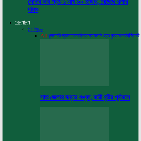
সোনার ভরি প্রায় ১ লাখ ৯০ হাজার, বেড়েছে রুপার
দামও
অন্যান্য
দেশজুড়ে
All
খুলনা
চট্টগ্রাম
ঢাকা
বরিশাল
ময়মনসিংহ
রংপুর
রাজশাহী
সিলেট
সাত জেলায় বন্যার শঙ্কা, ভারী বৃষ্টির পূর্বাভাস