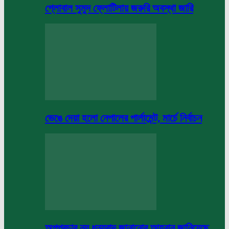
গ্লোবাল সুমুদ ফ্লোটিলায় জরুরি অবস্থা জারি
ভেঙে দেয়া হলো নেপালের পার্লামেন্ট, মার্চে নির্বাচন
অপপ্রচার নয় ধন্যবাদ জানানোর আহবান জানিয়েছে