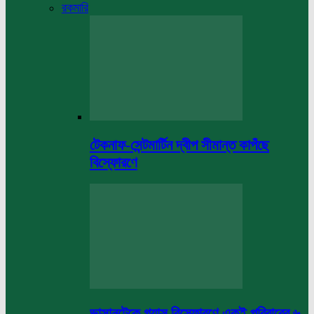
রকমারি
টেকনাফ-সেন্টমার্টিন দ্বীপ সীমান্ত কাপঁছে
বিস্ফোরণে
ভাসানটেকে গ্যাস বিস্ফোরণে একই পরিবারের ৬