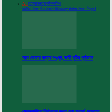
All
চরফ্যাসন
তজুমদ্দিন
দক্ষিণ
আইচা
দৌলতখাঁন
বোরহানউদ্দিন
মনপুরা
লালমোহন
শশীভূষণ
সাত জেলায় বন্যার শঙ্কা, ভারী বৃষ্টির পূর্বাভাস
ফেব্রুয়ারিতে নির্বাচনের জন্য দেশ সম্পূর্ণ প্রস্তুত: