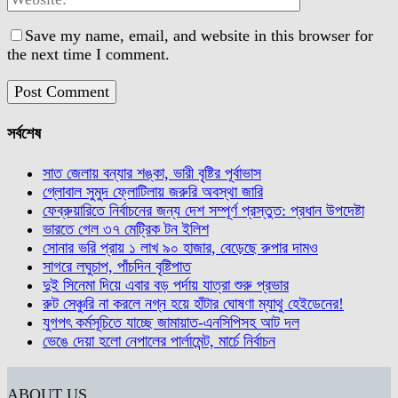
Save my name, email, and website in this browser for
the next time I comment.
সর্বশেষ
সাত জেলায় বন্যার শঙ্কা, ভারী বৃষ্টির পূর্বাভাস
গ্লোবাল সুমুদ ফ্লোটিলায় জরুরি অবস্থা জারি
ফেব্রুয়ারিতে নির্বাচনের জন্য দেশ সম্পূর্ণ প্রস্তুত: প্রধান উপদেষ্টা
ভারতে গেল ৩৭ মেট্রিক টন ইলিশ
সোনার ভরি প্রায় ১ লাখ ৯০ হাজার, বেড়েছে রুপার দামও
সাগরে লঘুচাপ, পাঁচদিন বৃষ্টিপাত
দুই সিনেমা দিয়ে এবার বড় পর্দায় যাত্রা শুরু প্রভার
রুট সেঞ্চুরি না করলে নগ্ন হয়ে হাঁটার ঘোষণা ম্যাথু হেইডেনের!
যুগপৎ কর্মসূচিতে যাচ্ছে জামায়াত-এনসিপিসহ আট দল
ভেঙে দেয়া হলো নেপালের পার্লামেন্ট, মার্চে নির্বাচন
ABOUT US