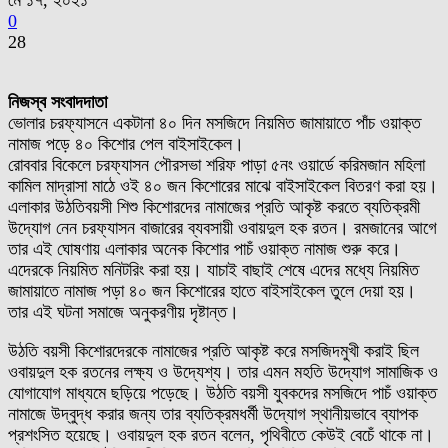
মে ১৭, ২০২১
0
28
নিজস্ব সংবাদদাতা
ভোলার চরফ্যাসনে একটানা ৪০ দিন মসজিদে নিয়মিত জামায়াতে পাঁচ ওয়াক্ত
নামাজ পড়ে ৪০ কিশোর পেল বাইসাইকেল।
রোববার বিকেলে চরফ্যাসন পৌরসভা শরিফ পাড়া ৫নং ওয়ার্ডে করিমজান মহিলা
কামিল মাদ্রাসা মাঠে ওই ৪০ জন কিশোরের মাঝে বাইসাইকেল বিতরণ করা হয়।
এলাকার উঠতিবয়সী শিশু কিশোরদের নামাজের প্রতি আকৃষ্ট করতে ব্যতিক্রমী
উদ্যোগ নেন চরফ্যাসন বাজারের ব্যবসায়ী ওবায়দুল হক রতন। রমজানের আগে
তার এই ঘোষণায় এলাকার অনেক কিশোর পাচঁ ওয়াক্ত নামাজ শুরু করে।
এদেরকে নিয়মিত মনিটরিং করা হয়। যাচাই বাছাই শেষে এদের মধ্যে নিয়মিত
জামায়াতে নামাজ পড়া ৪০ জন কিশোরের হাতে বাইসাইকেল তুলে দেয়া হয়।
তার এই ঘটনা সমাজে অনুকরণীয় দৃষ্টান্ত।
উঠতি বয়সী কিশোরদেরকে নামাজের প্রতি আকৃষ্ট করে মসজিদমুখী করাই ছিল
ওবায়দুল হক রতনের লক্ষ্য ও উদ্যেশ্য। তার এমন মহতি উদ্যোগ সামাজিক ও
যোগাযোগ মাধ্যমে ছড়িয়ে পড়েছে। উঠতি বয়সী যুবকদের মসজিদে পাচঁ ওয়াক্ত
নামাজে উদ্বুদ্ধ করার জন্য তার ব্যতিক্রমধর্মী উদ্যোগ স্থানীয়ভাবে ব্যাপক
প্রশংসিত হয়েছে। ওবায়দুল হক রতন বলেন, পৃথিবীতে কেউই বেচেঁ থাকে না।