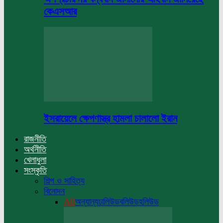
কেএসআর
ইসরায়েলে ক্ষেপণাস্ত্র হামলা চালালো ইরান
রাজনীতি
অর্থনীতি
খেলাধুলা
সংস্কৃতি
শিল্প ও সাহিত্য
বিনোদন
All
অন্যান্য
ঢালিউড
বলিউড
হলিউড