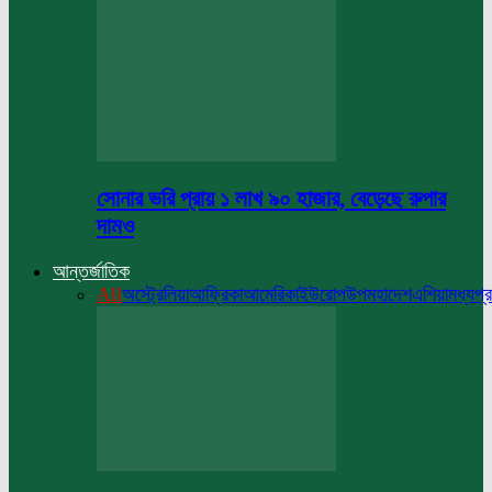
সোনার ভরি প্রায় ১ লাখ ৯০ হাজার, বেড়েছে রুপার
দামও
আন্তর্জাতিক
All
অস্ট্রেলিয়া
আফ্রিকা
আমেরিকা
ইউরোপ
উপমহাদেশ
এশিয়া
মধ্যপ্র