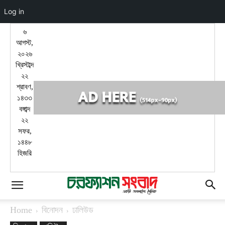
Log in
৬
আগস্ট,
২০২৬
খ্রিস্টাব্দ
২২
শ্রাবণ,
১৪৩৩
বঙ্গাব্দ
২২
সফর,
১৪৪৮
হিজরি
Home
বিনোদন
ঢালিউড