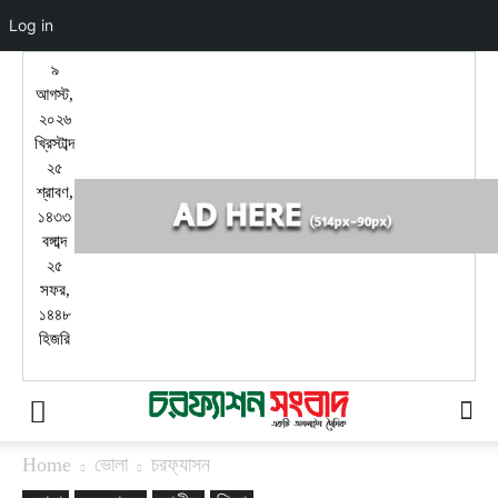
Log in
৯
আগস্ট,
২০২৬
খ্রিস্টাব্দ
২৫
শ্রাবণ,
১৪৩৩
বঙ্গাব্দ
২৫
সফর,
১৪৪৮
হিজরি
Home
ভোলা
চরফ্যাসন