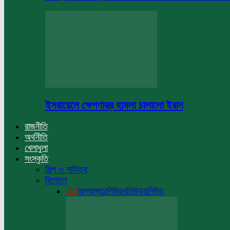
ইসরায়েলে ক্ষেপণাস্ত্র হামলা চালালো ইরান
রাজনীতি
অর্থনীতি
খেলাধুলা
সংস্কৃতি
শিল্প ও সাহিত্য
বিনোদন
All
অন্যান্য
ঢালিউড
বলিউড
হলিউড