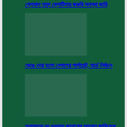
গ্লোবাল সুমুদ ফ্লোটিলায় জরুরি অবস্থা জারি
ভেঙে দেয়া হলো নেপালের পার্লামেন্ট, মার্চে নির্বাচন
অপপ্রচার নয় ধন্যবাদ জানানোর আহবান জানিয়েছে