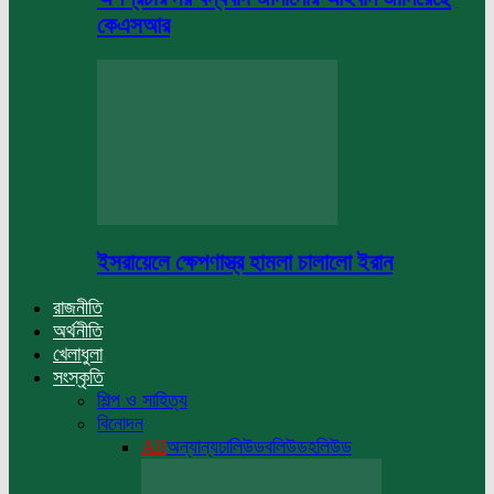
কেএসআর
ইসরায়েলে ক্ষেপণাস্ত্র হামলা চালালো ইরান
রাজনীতি
অর্থনীতি
খেলাধুলা
সংস্কৃতি
শিল্প ও সাহিত্য
বিনোদন
All
অন্যান্য
ঢালিউড
বলিউড
হলিউড