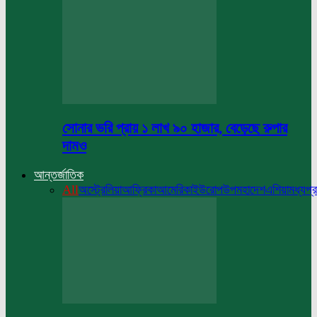
সোনার ভরি প্রায় ১ লাখ ৯০ হাজার, বেড়েছে রুপার
দামও
আন্তর্জাতিক
All
অস্ট্রেলিয়া
আফ্রিকা
আমেরিকা
ইউরোপ
উপমহাদেশ
এশিয়া
মধ্যপ্র