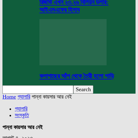
রিজার্ভ এখন ২৩.২৬ বিলিয়ন ডলার:
আইএমএফের হিসাব
কলাগাছের আঁশ থেকে তৈরী হলো শাড়ি
Home
গ্যালারি
পান্না কায়সার আর নেই
গ্যালারি
সংস্কৃতি
পান্না কায়সার আর নেই