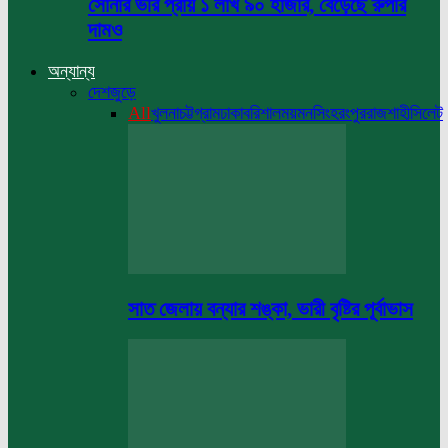
সোনার ভরি প্রায় ১ লাখ ৯০ হাজার, বেড়েছে রুপার
দামও
অন্যান্য
দেশজুড়ে
All
খুলনা
চট্টগ্রাম
ঢাকা
বরিশাল
ময়মনসিংহ
রংপুর
রাজশাহী
সিলেট
সাত জেলায় বন্যার শঙ্কা, ভারী বৃষ্টির পূর্বাভাস