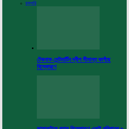
রকমারি
টেকনাফ-সেন্টমার্টিন দ্বীপ সীমান্ত কাপঁছে
বিস্ফোরণে
ভাসানটেকে গ্যাস বিস্ফোরণে একই পরিবারের ৬