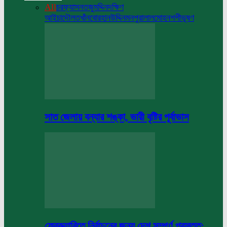
All
চরফ্যাসন
তজুমদ্দিন
দক্ষিণ
আইচা
দৌলতখাঁন
বোরহানউদ্দিন
মনপুরা
লালমোহন
শশীভূষণ
সাত জেলায় বন্যার শঙ্কা, ভারী বৃষ্টির পূর্বাভাস
ফেব্রুয়ারিতে নির্বাচনের জন্য দেশ সম্পূর্ণ প্রস্তুত: