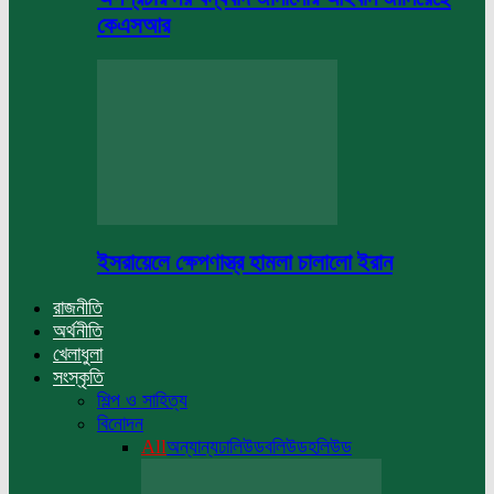
কেএসআর
ইসরায়েলে ক্ষেপণাস্ত্র হামলা চালালো ইরান
রাজনীতি
অর্থনীতি
খেলাধুলা
সংস্কৃতি
শিল্প ও সাহিত্য
বিনোদন
All
অন্যান্য
ঢালিউড
বলিউড
হলিউড