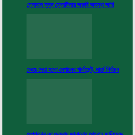
গ্লোবাল সুমুদ ফ্লোটিলায় জরুরি অবস্থা জারি
ভেঙে দেয়া হলো নেপালের পার্লামেন্ট, মার্চে নির্বাচন
অপপ্রচার নয় ধন্যবাদ জানানোর আহবান জানিয়েছে