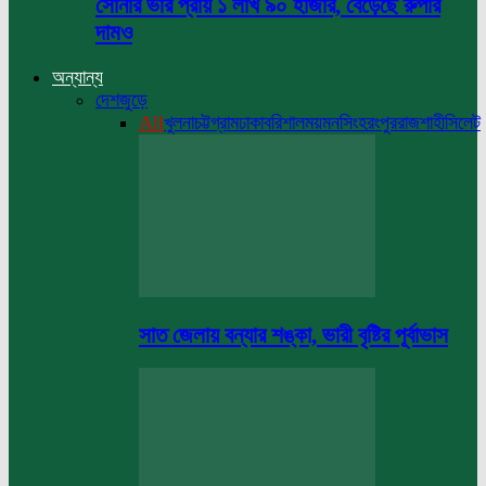
সোনার ভরি প্রায় ১ লাখ ৯০ হাজার, বেড়েছে রুপার
দামও
অন্যান্য
দেশজুড়ে
All
খুলনা
চট্টগ্রাম
ঢাকা
বরিশাল
ময়মনসিংহ
রংপুর
রাজশাহী
সিলেট
সাত জেলায় বন্যার শঙ্কা, ভারী বৃষ্টির পূর্বাভাস