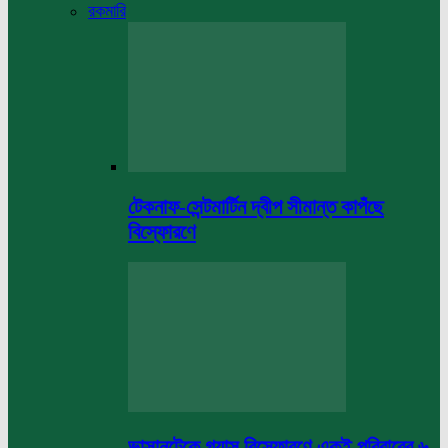
রকমারি
টেকনাফ-সেন্টমার্টিন দ্বীপ সীমান্ত কাপঁছে
বিস্ফোরণে
ভাসানটেকে গ্যাস বিস্ফোরণে একই পরিবারের ৬