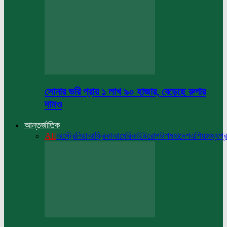
সোনার ভরি প্রায় ১ লাখ ৯০ হাজার, বেড়েছে রুপার
দামও
আন্তর্জাতিক
All
অস্ট্রেলিয়া
আফ্রিকা
আমেরিকা
ইউরোপ
উপমহাদেশ
এশিয়া
মধ্যপ্র