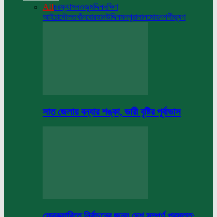
All
চরফ্যাসন
তজুমদ্দিন
দক্ষিণ
আইচা
দৌলতখাঁন
বোরহানউদ্দিন
মনপুরা
লালমোহন
শশীভূষণ
সাত জেলায় বন্যার শঙ্কা, ভারী বৃষ্টির পূর্বাভাস
ফেব্রুয়ারিতে নির্বাচনের জন্য দেশ সম্পূর্ণ প্রস্তুত: