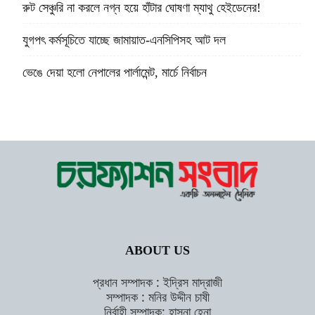
রুট সেঞ্চুরি না করলে নগ্ন হয়ে হাঁটার ঘোষণা ম্যাথু হেইডেনের!
যুগপৎ কর্মসূচিতে যাচ্ছে জামায়াত-এনসিপিসহ আট দল
ভেঙে দেয়া হলো নেপালের পার্লামেন্ট, মার্চে নির্বাচন
ABOUT US
প্রধান সম্পাদক : ইদ্রিস মাদ্রাজী
সম্পাদক : মনির উদ্দীন চাষী
নির্বাহী সম্পাদক: হাসনা হেনা