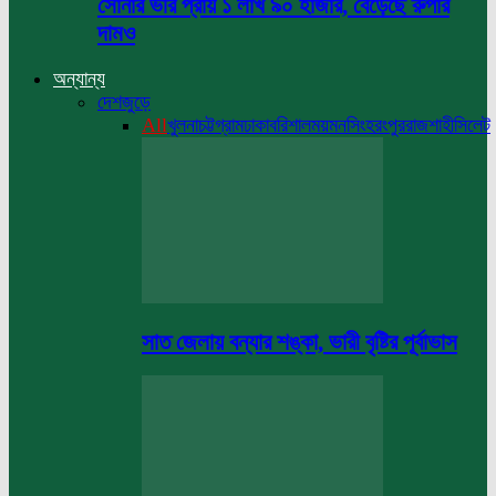
সোনার ভরি প্রায় ১ লাখ ৯০ হাজার, বেড়েছে রুপার
দামও
অন্যান্য
দেশজুড়ে
All
খুলনা
চট্টগ্রাম
ঢাকা
বরিশাল
ময়মনসিংহ
রংপুর
রাজশাহী
সিলেট
সাত জেলায় বন্যার শঙ্কা, ভারী বৃষ্টির পূর্বাভাস