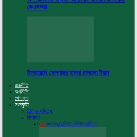
কেএসআর
ইসরায়েলে ক্ষেপণাস্ত্র হামলা চালালো ইরান
রাজনীতি
অর্থনীতি
খেলাধুলা
সংস্কৃতি
শিল্প ও সাহিত্য
বিনোদন
All
অন্যান্য
ঢালিউড
বলিউড
হলিউড