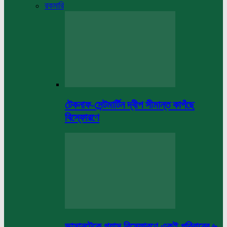
রকমারি
টেকনাফ-সেন্টমার্টিন দ্বীপ সীমান্ত কাপঁছে
বিস্ফোরণে
ভাসানটেকে গ্যাস বিস্ফোরণে একই পরিবারের ৬