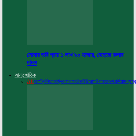
সোনার ভরি প্রায় ১ লাখ ৯০ হাজার, বেড়েছে রুপার
দামও
আন্তর্জাতিক
All
অস্ট্রেলিয়া
আফ্রিকা
আমেরিকা
ইউরোপ
উপমহাদেশ
এশিয়া
মধ্যপ্র