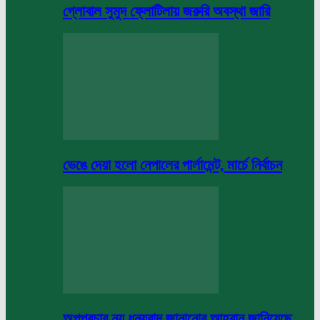
গ্লোবাল সুমুদ ফ্লোটিলায় জরুরি অবস্থা জারি
ভেঙে দেয়া হলো নেপালের পার্লামেন্ট, মার্চে নির্বাচন
অপপ্রচার নয় ধন্যবাদ জানানোর আহবান জানিয়েছে