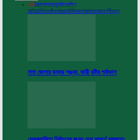
All
চরফ্যাসন
তজুমদ্দিন
দক্ষিণ
আইচা
দৌলতখাঁন
বোরহানউদ্দিন
মনপুরা
লালমোহন
শশীভূষণ
সাত জেলায় বন্যার শঙ্কা, ভারী বৃষ্টির পূর্বাভাস
ফেব্রুয়ারিতে নির্বাচনের জন্য দেশ সম্পূর্ণ প্রস্তুত: