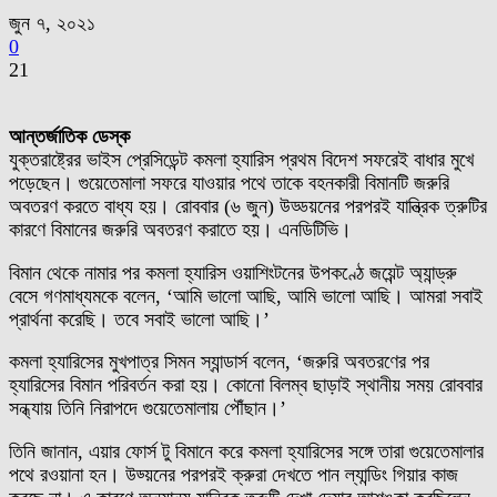
জুন ৭, ২০২১
0
21
আন্তর্জাতিক ডেস্ক
যুক্তরাষ্ট্রের ভাইস প্রেসিডেন্ট কমলা হ্যারিস প্রথম বিদেশ সফরেই বাধার মুখে
পড়েছেন। গুয়েতেমালা সফরে যাওয়ার পথে তাকে বহনকারী বিমানটি জরুরি
অবতরণ করতে বাধ্য হয়। রোববার (৬ জুন) উড্ডয়নের পরপরই যান্ত্রিক ত্রুটির
কারণে বিমানের জরুরি অবতরণ করাতে হয়। এনডিটিভি।
বিমান থেকে নামার পর কমলা হ্যারিস ওয়াশিংটনের উপকণ্ঠে জয়েন্ট অ্যান্ড্রু
বেসে গণমাধ্যমকে বলেন, ‘আমি ভালো আছি, আমি ভালো আছি। আমরা সবাই
প্রার্থনা করেছি। তবে সবাই ভালো আছি।’
কমলা হ্যারিসের মুখপাত্র সিমন স্যান্ডার্স বলেন, ‘জরুরি অবতরণের পর
হ্যারিসের বিমান পরিবর্তন করা হয়। কোনো বিলম্ব ছাড়াই স্থানীয় সময় রোববার
সন্ধ্যায় তিনি নিরাপদে গুয়েতেমালায় পৌঁছান।’
তিনি জানান, এয়ার ফোর্স টু বিমানে করে কমলা হ্যারিসের সঙ্গে তারা গুয়েতেমালার
পথে রওয়ানা হন। উড্য়নের পরপরই ক্রুরা দেখতে পান ল্যান্ডিং গিয়ার কাজ