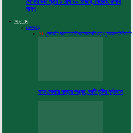
সোনার ভরি প্রায় ১ লাখ ৯০ হাজার, বেড়েছে রুপার
দামও
অন্যান্য
দেশজুড়ে
All
খুলনা
চট্টগ্রাম
ঢাকা
বরিশাল
ময়মনসিংহ
রংপুর
রাজশাহী
সিলেট
সাত জেলায় বন্যার শঙ্কা, ভারী বৃষ্টির পূর্বাভাস