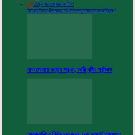
All
চরফ্যাসন
তজুমদ্দিন
দক্ষিণ
আইচা
দৌলতখাঁন
বোরহানউদ্দিন
মনপুরা
লালমোহন
শশীভূষণ
সাত জেলায় বন্যার শঙ্কা, ভারী বৃষ্টির পূর্বাভাস
ফেব্রুয়ারিতে নির্বাচনের জন্য দেশ সম্পূর্ণ প্রস্তুত: