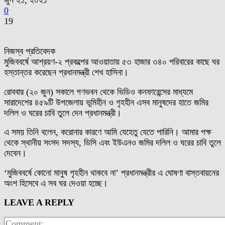
জুন ২১, ২০২১
0
19
নিজস্ব প্রতিবেদক
মুজিববর্ষে আশ্রয়ণ-২ প্রকল্পের আওয়াতায় ৫৩ হাজার ৩৪০ পরিবারের কাছে ঘর
হস্তান্তর করেছেন প্রধানমন্ত্রী শেখ হাসিনা।
রোববার (২০ জুন) সকালে গণভবন থেকে ভিডিও কনফারেন্সের মাধ্যমে
সারাদেশের ৪৫৯টি উপজেলায় ভূমিহীন ও গৃহহীন এসব মানুষদের হাতে জমির
দলিল ও ঘরের চাবি তুলে দেন প্রধানমন্ত্রী।
এ সময় তিনি বলেন, ‌করোনার কারণে আমি যেহেতু যেতে পারিনি। আমার পক্ষ
থেকে স্থানীয় সংসদ সদস্য, ডিসি এবং ইউএনও জমির দলিল ও ঘরের চাবি তুলে
দেবেন।
‘মুজিববর্ষে কোনো মানুষ গৃহহীন থাকবে না’ প্রধানমন্ত্রীর এ ঘোষণা বাস্তবায়নের
অংশ হিসেবে এ সব ঘর দেওয়া হচ্ছে।
LEAVE A REPLY