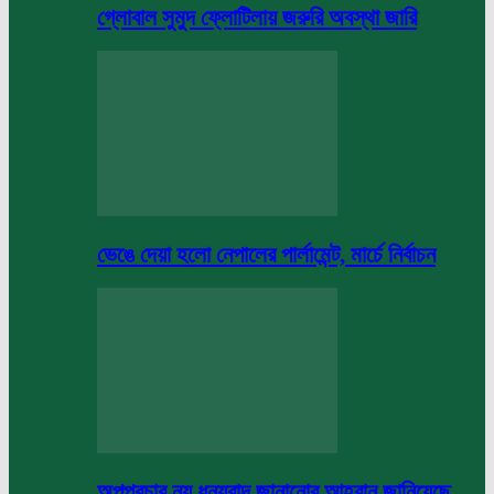
গ্লোবাল সুমুদ ফ্লোটিলায় জরুরি অবস্থা জারি
ভেঙে দেয়া হলো নেপালের পার্লামেন্ট, মার্চে নির্বাচন
অপপ্রচার নয় ধন্যবাদ জানানোর আহবান জানিয়েছে