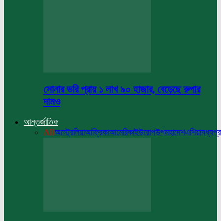
সোনার ভরি প্রায় ১ লাখ ৯০ হাজার, বেড়েছে রুপার
দামও
আন্তর্জাতিক
All
অস্ট্রেলিয়া
আফ্রিকা
আমেরিকা
ইউরোপ
উপমহাদেশ
এশিয়া
মধ্যপ্র