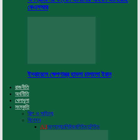
কেএসআর
ইসরায়েলে ক্ষেপণাস্ত্র হামলা চালালো ইরান
রাজনীতি
অর্থনীতি
খেলাধুলা
সংস্কৃতি
শিল্প ও সাহিত্য
বিনোদন
All
অন্যান্য
ঢালিউড
বলিউড
হলিউড