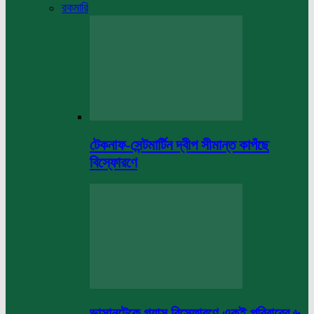
রকমারি
টেকনাফ-সেন্টমার্টিন দ্বীপ সীমান্ত কাপঁছে
বিস্ফোরণে
ভাসানটেকে গ্যাস বিস্ফোরণে একই পরিবারের ৬