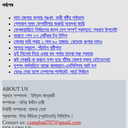
সর্বশেষ
সাত জেলায় বন্যার শঙ্কা, ভারী বৃষ্টির পূর্বাভাস
গ্লোবাল সুমুদ ফ্লোটিলায় জরুরি অবস্থা জারি
ফেব্রুয়ারিতে নির্বাচনের জন্য দেশ সম্পূর্ণ প্রস্তুত: প্রধান উপদেষ্টা
ভারতে গেল ৩৭ মেট্রিক টন ইলিশ
সোনার ভরি প্রায় ১ লাখ ৯০ হাজার, বেড়েছে রুপার দামও
সাগরে লঘুচাপ, পাঁচদিন বৃষ্টিপাত
দুই সিনেমা দিয়ে এবার বড় পর্দায় যাত্রা শুরু প্রভার
রুট সেঞ্চুরি না করলে নগ্ন হয়ে হাঁটার ঘোষণা ম্যাথু হেইডেনের!
যুগপৎ কর্মসূচিতে যাচ্ছে জামায়াত-এনসিপিসহ আট দল
ভেঙে দেয়া হলো নেপালের পার্লামেন্ট, মার্চে নির্বাচন
ABOUT US
প্রধান সম্পাদক : ইদ্রিস মাদ্রাজী
সম্পাদক : মনির উদ্দীন চাষী
নির্বাহী সম্পাদক: হাসনা হেনা
প্রকাশক: স্টার মিডিয়া (প্রাইভেট) লিমিটেড।
Contact us:
csangbad707@gmail.com