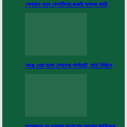
গ্লোবাল সুমুদ ফ্লোটিলায় জরুরি অবস্থা জারি
ভেঙে দেয়া হলো নেপালের পার্লামেন্ট, মার্চে নির্বাচন
অপপ্রচার নয় ধন্যবাদ জানানোর আহবান জানিয়েছে