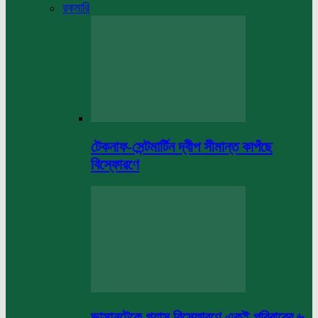
রকমারি
টেকনাফ-সেন্টমার্টিন দ্বীপ সীমান্ত কাপঁছে
বিস্ফোরণে
ভাসানটেকে গ্যাস বিস্ফোরণে একই পরিবারের ৬