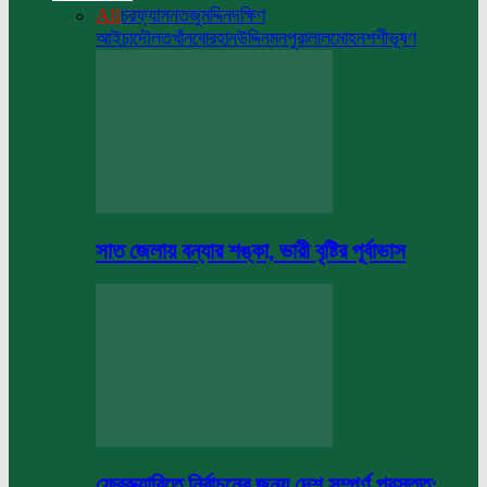
All
চরফ্যাসন
তজুমদ্দিন
দক্ষিণ
আইচা
দৌলতখাঁন
বোরহানউদ্দিন
মনপুরা
লালমোহন
শশীভূষণ
সাত জেলায় বন্যার শঙ্কা, ভারী বৃষ্টির পূর্বাভাস
ফেব্রুয়ারিতে নির্বাচনের জন্য দেশ সম্পূর্ণ প্রস্তুত: