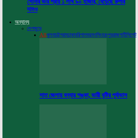
সোনার ভরি প্রায় ১ লাখ ৯০ হাজার, বেড়েছে রুপার
দামও
অন্যান্য
দেশজুড়ে
All
খুলনা
চট্টগ্রাম
ঢাকা
বরিশাল
ময়মনসিংহ
রংপুর
রাজশাহী
সিলেট
সাত জেলায় বন্যার শঙ্কা, ভারী বৃষ্টির পূর্বাভাস