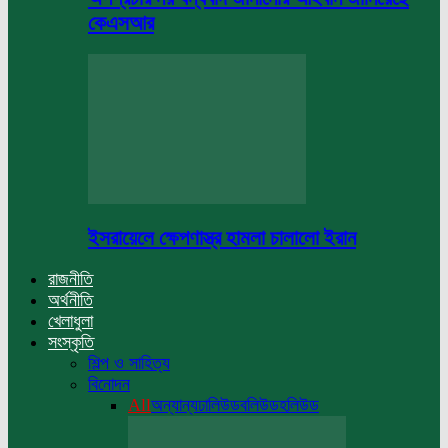
কেএসআর
ইসরায়েলে ক্ষেপণাস্ত্র হামলা চালালো ইরান
রাজনীতি
অর্থনীতি
খেলাধুলা
সংস্কৃতি
শিল্প ও সাহিত্য
বিনোদন
All
অন্যান্য
ঢালিউড
বলিউড
হলিউড