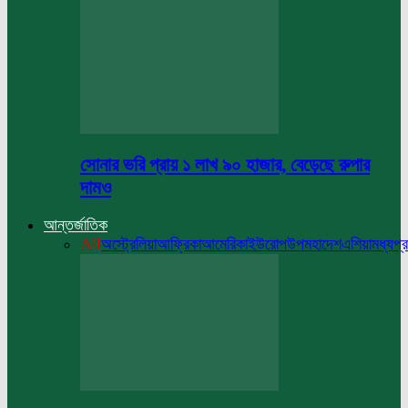
সোনার ভরি প্রায় ১ লাখ ৯০ হাজার, বেড়েছে রুপার
দামও
আন্তর্জাতিক
All
অস্ট্রেলিয়া
আফ্রিকা
আমেরিকা
ইউরোপ
উপমহাদেশ
এশিয়া
মধ্যপ্র