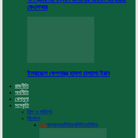
কেএসআর
ইসরায়েলে ক্ষেপণাস্ত্র হামলা চালালো ইরান
রাজনীতি
অর্থনীতি
খেলাধুলা
সংস্কৃতি
শিল্প ও সাহিত্য
বিনোদন
All
অন্যান্য
ঢালিউড
বলিউড
হলিউড