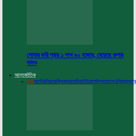
সোনার ভরি প্রায় ১ লাখ ৯০ হাজার, বেড়েছে রুপার
দামও
আন্তর্জাতিক
All
অস্ট্রেলিয়া
আফ্রিকা
আমেরিকা
ইউরোপ
উপমহাদেশ
এশিয়া
মধ্যপ্র