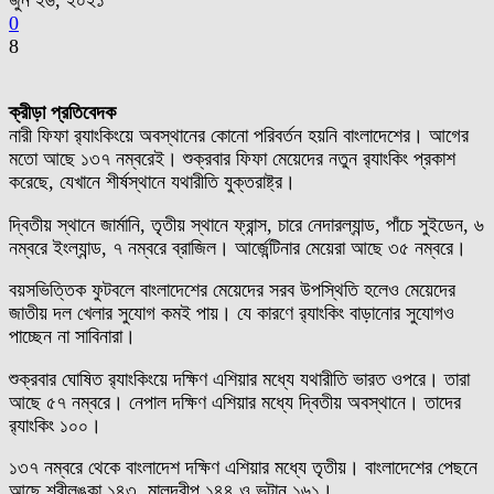
জুন ২৬, ২০২১
0
8
ক্রীড়া প্রতিবেদক
নারী ফিফা র‌্যাংকিংয়ে অবস্থানের কোনো পরিবর্তন হয়নি বাংলাদেশের। আগের
মতো আছে ১৩৭ নম্বরেই। শুক্রবার ফিফা মেয়েদের নতুন র‌্যাংকিং প্রকাশ
করেছে, যেখানে শীর্ষস্থানে যথারীতি যুক্তরাষ্ট্র।
দ্বিতীয় স্থানে জার্মানি, তৃতীয় স্থানে ফ্রান্স, চারে নেদারল্যান্ড, পাঁচে সুইডেন, ৬
নম্বরে ইংল্যান্ড, ৭ নম্বরে ব্রাজিল। আর্জেন্টিনার মেয়েরা আছে ৩৫ নম্বরে।
বয়সভিত্তিক ফুটবলে বাংলাদেশের মেয়েদের সরব উপস্থিতি হলেও মেয়েদের
জাতীয় দল খেলার সুযোগ কমই পায়। যে কারণে র‌্যাংকিং বাড়ানোর সুযোগও
পাচ্ছেন না সাবিনারা।
শুক্রবার ঘোষিত র‌্যাংকিংয়ে দক্ষিণ এশিয়ার মধ্যে যথারীতি ভারত ওপরে। তারা
আছে ৫৭ নম্বরে। নেপাল দক্ষিণ এশিয়ার মধ্যে দ্বিতীয় অবস্থানে। তাদের
র‌্যাংকিং ১০০।
১৩৭ নম্বরে থেকে বাংলাদেশ দক্ষিণ এশিয়ার মধ্যে তৃতীয়। বাংলাদেশের পেছনে
আছে শ্রীলঙ্কা ১৪৩, মালদ্বীপ ১৪৪ ও ভুটান ১৬১।