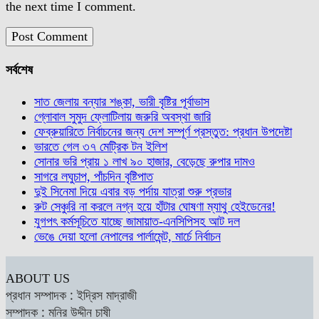
the next time I comment.
সর্বশেষ
সাত জেলায় বন্যার শঙ্কা, ভারী বৃষ্টির পূর্বাভাস
গ্লোবাল সুমুদ ফ্লোটিলায় জরুরি অবস্থা জারি
ফেব্রুয়ারিতে নির্বাচনের জন্য দেশ সম্পূর্ণ প্রস্তুত: প্রধান উপদেষ্টা
ভারতে গেল ৩৭ মেট্রিক টন ইলিশ
সোনার ভরি প্রায় ১ লাখ ৯০ হাজার, বেড়েছে রুপার দামও
সাগরে লঘুচাপ, পাঁচদিন বৃষ্টিপাত
দুই সিনেমা দিয়ে এবার বড় পর্দায় যাত্রা শুরু প্রভার
রুট সেঞ্চুরি না করলে নগ্ন হয়ে হাঁটার ঘোষণা ম্যাথু হেইডেনের!
যুগপৎ কর্মসূচিতে যাচ্ছে জামায়াত-এনসিপিসহ আট দল
ভেঙে দেয়া হলো নেপালের পার্লামেন্ট, মার্চে নির্বাচন
ABOUT US
প্রধান সম্পাদক : ইদ্রিস মাদ্রাজী
সম্পাদক : মনির উদ্দীন চাষী