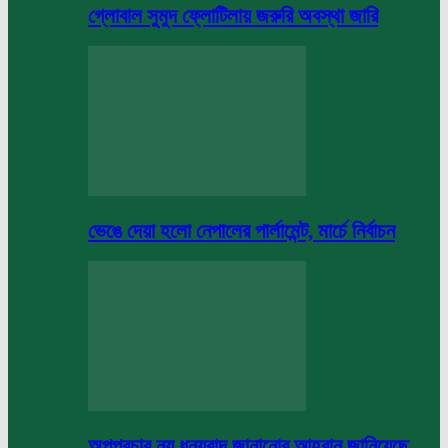
গ্লোবাল সুমুদ ফ্লোটিলায় জরুরি অবস্থা জারি
ভেঙে দেয়া হলো নেপালের পার্লামেন্ট, মার্চে নির্বাচন
অপপ্রচার নয় ধন্যবাদ জানানোর আহবান জানিয়েছে