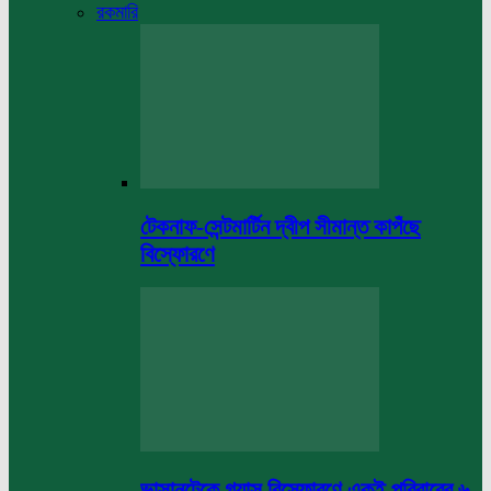
রকমারি
টেকনাফ-সেন্টমার্টিন দ্বীপ সীমান্ত কাপঁছে
বিস্ফোরণে
ভাসানটেকে গ্যাস বিস্ফোরণে একই পরিবারের ৬