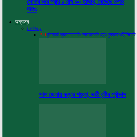
সোনার ভরি প্রায় ১ লাখ ৯০ হাজার, বেড়েছে রুপার
দামও
অন্যান্য
দেশজুড়ে
All
খুলনা
চট্টগ্রাম
ঢাকা
বরিশাল
ময়মনসিংহ
রংপুর
রাজশাহী
সিলেট
সাত জেলায় বন্যার শঙ্কা, ভারী বৃষ্টির পূর্বাভাস