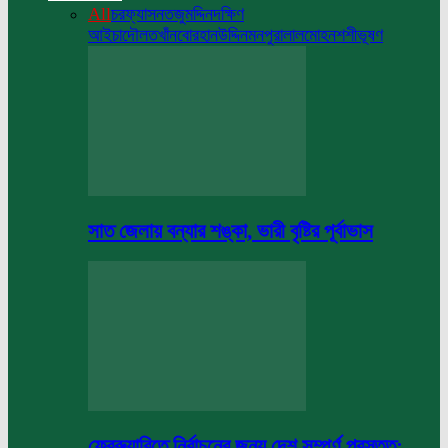
All
চরফ্যাসন
তজুমদ্দিন
দক্ষিণ
আইচা
দৌলতখাঁন
বোরহানউদ্দিন
মনপুরা
লালমোহন
শশীভূষণ
সাত জেলায় বন্যার শঙ্কা, ভারী বৃষ্টির পূর্বাভাস
ফেব্রুয়ারিতে নির্বাচনের জন্য দেশ সম্পূর্ণ প্রস্তুত: