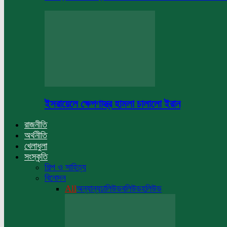
ইসরায়েলে ক্ষেপণাস্ত্র হামলা চালালো ইরান
রাজনীতি
অর্থনীতি
খেলাধুলা
সংস্কৃতি
শিল্প ও সাহিত্য
বিনোদন
All
অন্যান্য
ঢালিউড
বলিউড
হলিউড