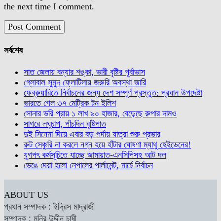
the next time I comment.
সর্বশেষ
সাত জেলায় বন্যার শঙ্কা, ভারী বৃষ্টির পূর্বাভাস
গ্লোবাল সুমুদ ফ্লোটিলায় জরুরি অবস্থা জারি
ফেব্রুয়ারিতে নির্বাচনের জন্য দেশ সম্পূর্ণ প্রস্তুত: প্রধান উপদেষ্টা
ভারতে গেল ৩৭ মেট্রিক টন ইলিশ
সোনার ভরি প্রায় ১ লাখ ৯০ হাজার, বেড়েছে রুপার দামও
সাগরে লঘুচাপ, পাঁচদিন বৃষ্টিপাত
দুই সিনেমা দিয়ে এবার বড় পর্দায় যাত্রা শুরু প্রভার
রুট সেঞ্চুরি না করলে নগ্ন হয়ে হাঁটার ঘোষণা ম্যাথু হেইডেনের!
যুগপৎ কর্মসূচিতে যাচ্ছে জামায়াত-এনসিপিসহ আট দল
ভেঙে দেয়া হলো নেপালের পার্লামেন্ট, মার্চে নির্বাচন
ABOUT US
প্রধান সম্পাদক : ইদ্রিস মাদ্রাজী
সম্পাদক : মনির উদ্দীন চাষী