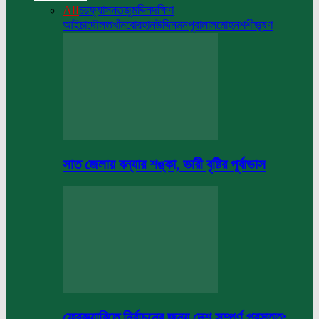
All
চরফ্যাসন
তজুমদ্দিন
দক্ষিণ
আইচা
দৌলতখাঁন
বোরহানউদ্দিন
মনপুরা
লালমোহন
শশীভূষণ
সাত জেলায় বন্যার শঙ্কা, ভারী বৃষ্টির পূর্বাভাস
ফেব্রুয়ারিতে নির্বাচনের জন্য দেশ সম্পূর্ণ প্রস্তুত: