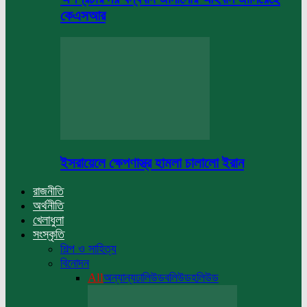
কেএসআর
ইসরায়েলে ক্ষেপণাস্ত্র হামলা চালালো ইরান
রাজনীতি
অর্থনীতি
খেলাধুলা
সংস্কৃতি
শিল্প ও সাহিত্য
বিনোদন
All
অন্যান্য
ঢালিউড
বলিউড
হলিউড