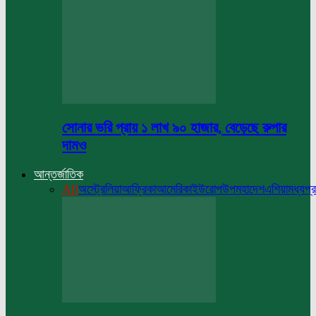
সোনার ভরি প্রায় ১ লাখ ৯০ হাজার, বেড়েছে রুপার
দামও
আন্তর্জাতিক
All
অস্ট্রেলিয়া
আফ্রিকা
আমেরিকা
ইউরোপ
উপমহাদেশ
এশিয়া
মধ্যপ্র