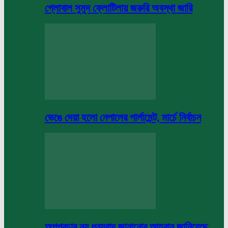
গ্লোবাল সুমুদ ফ্লোটিলায় জরুরি অবস্থা জারি
ভেঙে দেয়া হলো নেপালের পার্লামেন্ট, মার্চে নির্বাচন
অপপ্রচার নয় ধন্যবাদ জানানোর আহবান জানিয়েছে