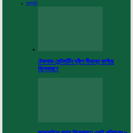
রকমারি
টেকনাফ-সেন্টমার্টিন দ্বীপ সীমান্ত কাপঁছে
বিস্ফোরণে
ভাসানটেকে গ্যাস বিস্ফোরণে একই পরিবারের ৬