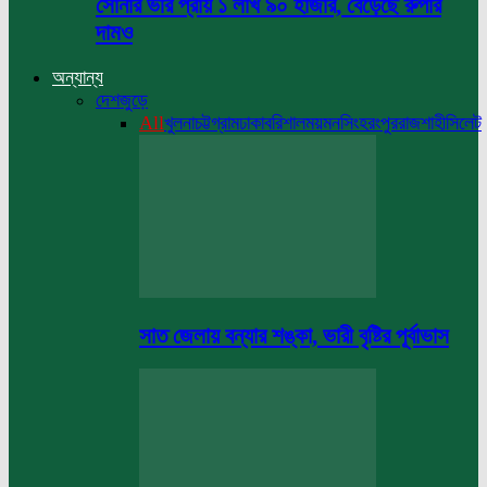
সোনার ভরি প্রায় ১ লাখ ৯০ হাজার, বেড়েছে রুপার
দামও
অন্যান্য
দেশজুড়ে
All
খুলনা
চট্টগ্রাম
ঢাকা
বরিশাল
ময়মনসিংহ
রংপুর
রাজশাহী
সিলেট
সাত জেলায় বন্যার শঙ্কা, ভারী বৃষ্টির পূর্বাভাস