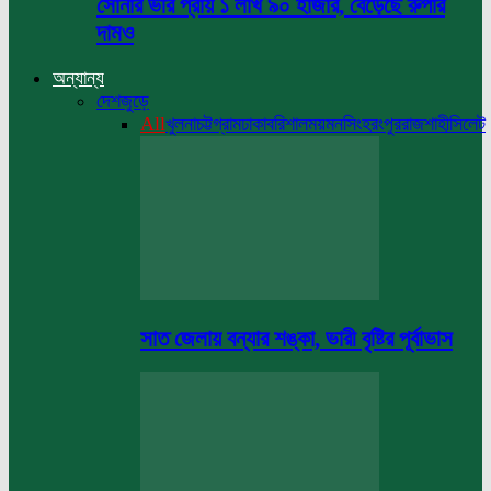
সোনার ভরি প্রায় ১ লাখ ৯০ হাজার, বেড়েছে রুপার
দামও
অন্যান্য
দেশজুড়ে
All
খুলনা
চট্টগ্রাম
ঢাকা
বরিশাল
ময়মনসিংহ
রংপুর
রাজশাহী
সিলেট
সাত জেলায় বন্যার শঙ্কা, ভারী বৃষ্টির পূর্বাভাস