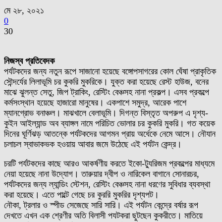
মে ২৮, ২০২১
0
30
নিজস্ব প্রতিবেদক
পর্যটকদের জন্য নতুন রূপে সাজানো হয়েছে বঙ্গোপসাগরের কোল ঘেঁষা প্রাকৃতিক
সৌন্দর্যের লিলাভূমি চর কুকরি মুকরিকে। যুক্ত করা হয়েছে রেস্ট হাউজ, বনের
মাঝে ঝুলন্ত সেতু, জিপ ট্রাকিং, রেস্টিং বেঞ্চসহ নানা প্রকল্প। এসব প্রকল্পে
কর্মসংস্থান হয়েছে হাজারো মানুষের। একপাশে সমুদ্র, আরেক পাশে
ম্যানগ্রোভ বনাঞ্চল। মাঝখালে বেলাভূমি। দিগন্ত বিস্তৃত অপরুপ এ দৃশ্য-
কুইন আইল্যান্ড অব ব্যাঙ্গল নামে পরিচিত ভোলার চর কুকরি মুকরি। গত কয়েক
দিনের ঘূর্ণিঝড় আতন্কে পর্যটকদের আগমন প্রায় অর্ধেকে নেমে আসে। নৌযান
চলাচল স্বাভাকভক হওয়ায় আবার জমে উঠেছে এই পর্যটন কেন্দ্র।
চরটি পর্যটকদের কাছে আরও আকর্ষণীয় করতে ইকো-ট্যুরিজম প্রকল্পের মাধ্যমে
নেয়া হয়েছে নানা উদ্যোগ। তারুয়ার দ্বীপ ও নারিকেল বাগানে সোনারচর,
পর্যটকদের জন্য ল্যান্ডিং স্টেশন, রেস্টিং বেঞ্চসহ নানা ধরণের সুবিধার ব্যবস্থা
করা হয়েছে। এতে পাল্টে গেছে চর কুররি মুকরির দৃশ্যপট।
নৌকা, ট্রলার ও স্পীড সেজেছে সারি সারি। এই পর্যটন কেন্দ্রে বর্ষার রূপ
দেখতে এখন এক শ্রেণীর অতি বিলাসী পযটকরা ছুটছেন কুকরীতে। মাতিয়ে