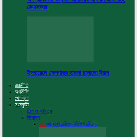
কেএসআর
ইসরায়েলে ক্ষেপণাস্ত্র হামলা চালালো ইরান
রাজনীতি
অর্থনীতি
খেলাধুলা
সংস্কৃতি
শিল্প ও সাহিত্য
বিনোদন
All
অন্যান্য
ঢালিউড
বলিউড
হলিউড