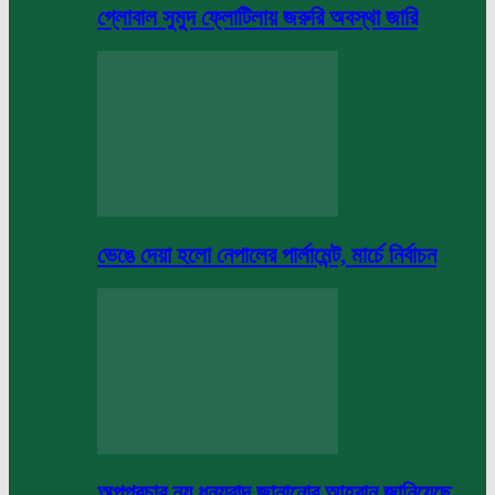
গ্লোবাল সুমুদ ফ্লোটিলায় জরুরি অবস্থা জারি
ভেঙে দেয়া হলো নেপালের পার্লামেন্ট, মার্চে নির্বাচন
অপপ্রচার নয় ধন্যবাদ জানানোর আহবান জানিয়েছে