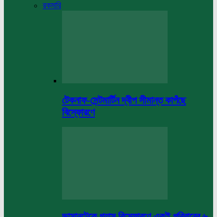
রকমারি
টেকনাফ-সেন্টমার্টিন দ্বীপ সীমান্ত কাপঁছে
বিস্ফোরণে
ভাসানটেকে গ্যাস বিস্ফোরণে একই পরিবারের ৬