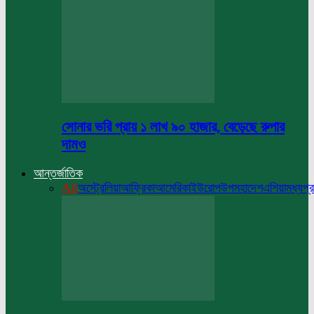
সোনার ভরি প্রায় ১ লাখ ৯০ হাজার, বেড়েছে রুপার
দামও
আন্তর্জাতিক
All
অস্ট্রেলিয়া
আফ্রিকা
আমেরিকা
ইউরোপ
উপমহাদেশ
এশিয়া
মধ্যপ্র