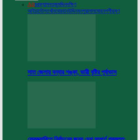
All
চরফ্যাসন
তজুমদ্দিন
দক্ষিণ
আইচা
দৌলতখাঁন
বোরহানউদ্দিন
মনপুরা
লালমোহন
শশীভূষণ
সাত জেলায় বন্যার শঙ্কা, ভারী বৃষ্টির পূর্বাভাস
ফেব্রুয়ারিতে নির্বাচনের জন্য দেশ সম্পূর্ণ প্রস্তুত: