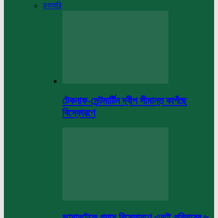
রকমারি
টেকনাফ-সেন্টমার্টিন দ্বীপ সীমান্ত কাপঁছে
বিস্ফোরণে
ভাসানটেকে গ্যাস বিস্ফোরণে একই পরিবারের ৬