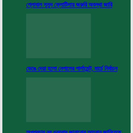
গ্লোবাল সুমুদ ফ্লোটিলায় জরুরি অবস্থা জারি
ভেঙে দেয়া হলো নেপালের পার্লামেন্ট, মার্চে নির্বাচন
অপপ্রচার নয় ধন্যবাদ জানানোর আহবান জানিয়েছে