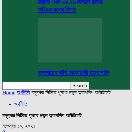
রিজার্ভ এখন ২৩.২৬ বিলিয়ন ডলার:
আইএমএফের হিসাব
কলাগাছের আঁশ থেকে তৈরী হলো শাড়ি
Home
অর্থনীতি
বসুন্ধরা সিটিতে পুমা’র নতুন ফ্ল্যাগশিপ আউটলেট
অর্থনীতি
বসুন্ধরা সিটিতে পুমা’র নতুন ফ্ল্যাগশিপ আউটলেট
নভেম্বর ১৯, ২০২১