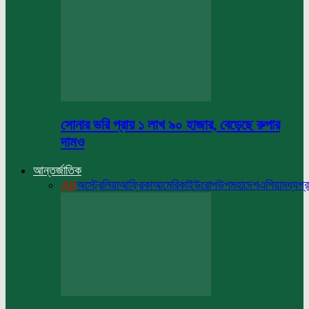
সোনার ভরি প্রায় ১ লাখ ৯০ হাজার, বেড়েছে রুপার
দামও
আন্তর্জাতিক
All
অস্ট্রেলিয়া
আফ্রিকা
আমেরিকা
ইউরোপ
উপমহাদেশ
এশিয়া
মধ্যপ্র