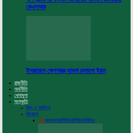
কেএসআর
ইসরায়েলে ক্ষেপণাস্ত্র হামলা চালালো ইরান
রাজনীতি
অর্থনীতি
খেলাধুলা
সংস্কৃতি
শিল্প ও সাহিত্য
বিনোদন
All
অন্যান্য
ঢালিউড
বলিউড
হলিউড