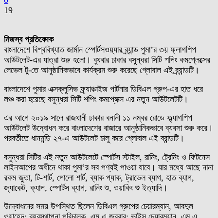
0
19
নিজস্ব প্রতিবেদক
বাংলাদেশে বিশ্ববিখ্যাত জার্মান স্পোর্টসওয়্যার ব্র্যান্ড পুমা’র ৩য় ফ্লাগশিপ
আউটলেট-এর যাত্রা শুরু হলো। বুধবার ঢাকার বসুন্ধরা সিটি শপিং কমপ্লেক্সের
লেভেল টু-তে আনুষ্ঠানিকভাবে কার্যক্রম শুরু করেছে গ্লোবাল এই ব্র্যান্ডটি।
বাংলাদেশে পুমার এক্সক্লুসিভ ফ্র্যাঞ্চাইজ পার্টনার ডিবিএল গ্রুপ-এর হাত ধরে
লঞ্চ করা হয়েছে বসুন্ধরা সিটি শপিং কমপ্লেক্স এর নতুন আউটলেটটি।
এর আগে ২০১৯ সালে রাজধানী ঢাকার বনানী ১১ নম্বর রোডে ফ্ল্যাগশিপ
আউটলেট উদ্বোধন করে বাংলাদেশের বাজারে আনুষ্ঠানিকভাবে ব্যবসা শুরু করে।
পরবর্তীতে ধানমন্ডি ২৭-এ আউটলেট চালু করে গ্লোবাল এই ব্রান্ডটি।
বসুন্ধরা সিটির এই নতুন আউটলেটে স্পোর্টস স্টাইল, রানিং, ট্রেনিং ও ফিটনেস
লাইনআপের অধীনে থাকা পুমা’র সব পণ্যই পাওয়া যাবে। যার মধ্যে আছে নানা
রকম জুতা, টি-শার্ট, পোলো শার্ট, ব্যাক প্যাক, ট্রাভেল ব্যাগ, হাত ব্যাগ,
জ্যাকেট, ক্যাপ, স্পোর্টস ব্যাগ, রানিং শু, ওয়াকিং শু ইত্যাদি।
উদ্বোধনের সময় উপস্থিত ছিলেন ডিবিএল গ্রুপের চেয়ারম্যান, আবদুল
ওয়াহেদ; ব্যবস্থাপনা পরিচালক, এম এ জব্বার; ভাইস চেয়ারম্যান, এম এ