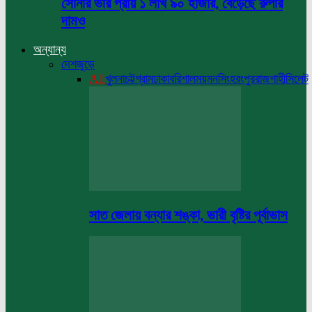
সোনার ভরি প্রায় ১ লাখ ৯০ হাজার, বেড়েছে রুপার
দামও
অন্যান্য
দেশজুড়ে
All
খুলনা
চট্টগ্রাম
ঢাকা
বরিশাল
ময়মনসিংহ
রংপুর
রাজশাহী
সিলেট
সাত জেলায় বন্যার শঙ্কা, ভারী বৃষ্টির পূর্বাভাস