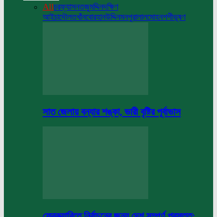
All
চরফ্যাসন
তজুমদ্দিন
দক্ষিণ
আইচা
দৌলতখাঁন
বোরহানউদ্দিন
মনপুরা
লালমোহন
শশীভূষণ
সাত জেলায় বন্যার শঙ্কা, ভারী বৃষ্টির পূর্বাভাস
ফেব্রুয়ারিতে নির্বাচনের জন্য দেশ সম্পূর্ণ প্রস্তুত: