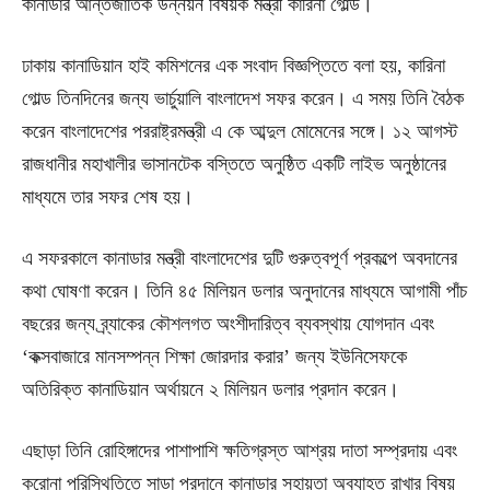
কানাডার আন্তর্জাতিক উন্নয়ন বিষয়ক মন্ত্রী কারিনা গোল্ড।
ঢাকায় কানাডিয়ান হাই কমিশনের এক সংবাদ বিজ্ঞপ্তিতে বলা হয়, কারিনা
গোল্ড তিনদিনের জন্য ভার্চুয়ালি বাংলাদেশ সফর করেন। এ সময় তিনি বৈঠক
করেন বাংলাদেশের পররাষ্ট্রমন্ত্রী এ কে আব্দুল মোমেনের সঙ্গে। ১২ আগস্ট
রাজধানীর মহাখালীর ভাসানটেক বস্তিতে অনুষ্ঠিত একটি লাইভ অনুষ্ঠানের
মাধ্যমে তার সফর শেষ হয়।
এ সফরকালে কানাডার মন্ত্রী বাংলাদেশের দুটি গুরুত্বপূর্ণ প্রকল্পে অবদানের
কথা ঘোষণা করেন। তিনি ৪৫ মিলিয়ন ডলার অনুদানের মাধ্যমে আগামী পাঁচ
বছরের জন্য ব্র্যাকের কৌশলগত অংশীদারিত্ব ব্যবস্থায় যোগদান এবং
‘কক্সবাজারে মানসম্পন্ন শিক্ষা জোরদার করার’ জন্য ইউনিসেফকে
অতিরিক্ত কানাডিয়ান অর্থায়নে ২ মিলিয়ন ডলার প্রদান করেন।
এছাড়া তিনি রোহিঙ্গাদের পাশাপাশি ক্ষতিগ্রস্ত আশ্রয় দাতা সম্প্রদায় এবং
করোনা পরিস্থিতিতে সাড়া প্রদানে কানাডার সহায়তা অব্যাহত রাখার বিষয়