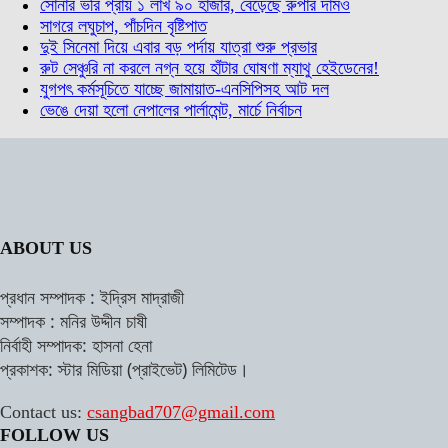
সোনার ভরি প্রায় ১ লাখ ৯০ হাজার, বেড়েছে রুপার দামও
সাগরে লঘুচাপ, পাঁচদিন বৃষ্টিপাত
দুই সিনেমা দিয়ে এবার বড় পর্দায় যাত্রা শুরু প্রভার
রুট সেঞ্চুরি না করলে নগ্ন হয়ে হাঁটার ঘোষণা ম্যাথু হেইডেনের!
যুগপৎ কর্মসূচিতে যাচ্ছে জামায়াত-এনসিপিসহ আট দল
ভেঙে দেয়া হলো নেপালের পার্লামেন্ট, মার্চে নির্বাচন
ABOUT US
প্রধান সম্পাদক : ইদ্রিস মাদ্রাজী
সম্পাদক : মনির উদ্দীন চাষী
নির্বাহী সম্পাদক: হাসনা হেনা
প্রকাশক: স্টার মিডিয়া (প্রাইভেট) লিমিটেড।
Contact us:
csangbad707@gmail.com
FOLLOW US