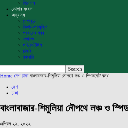
বিনোদন
ভোলার সংবাদ
অন্যান্য
দেশজুড়ে
বিজ্ঞান-প্রযুক্তি
প্রবাসের খবর
মতামত
লাইফস্টাইল
চাকরি
রকমারি
Home
দেশ
ঢাকা
বাংলাবাজার-শিমুলিয়া নৌপথে লঞ্চ ও স্পিডবোট বন্ধ
দেশ
ঢাকা
বাংলাবাজার-শিমুলিয়া নৌপথে লঞ্চ ও স্পি
এপ্রিল ২২, ২০২২