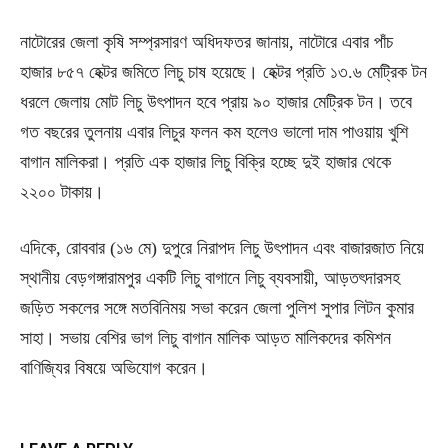
নাটোরের জেলা কৃষি সম্প্রসারণ অধিদফতর জানায়, নাটোরে এবার পাঁচ
হাজার ৮৫৭ হেক্টর জমিতে লিচু চাষ হয়েছে। হেক্টর প্রতি ১৩.৬ মেট্রিক টন
ধরলে জেলায় মোট লিচু উৎপাদন হবে প্রায় ৯০ হাজার মেট্রিক টন। তবে
গত বছরের তুলনায় এবার লিচুর ফলন কম হলেও ভালো দাম পাওয়ায় খুশি
বাগান মালিকরা। প্রতি এক হাজার লিচু বিক্রি হচ্ছে দুই হাজার থেকে
২২০০ টাকায়।
এদিকে, রোববার (১৬ মে) দুপুরে নিরাপদ লিচু উৎপাদন এবং বাজারজাত নিয়ে
স্থানীয় বেড়গঙ্গারামপুর একটি লিচু বাগানে লিচু ব্যবসায়ী, আড়তৎদারসহ
জড়িত সকলের সঙ্গে মতবিনিময় সভা করেন জেলা পুলিশ সুপার লিটন কুমার
সাহা। সভায় বেশির ভাগ লিচু বাগান মালিক আড়ত মালিকদের কমিশন
বাণিজ্যির বিষয়ে অভিযোগ করেন।