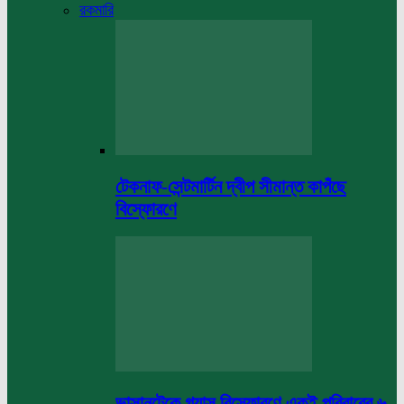
রকমারি
টেকনাফ-সেন্টমার্টিন দ্বীপ সীমান্ত কাপঁছে
বিস্ফোরণে
ভাসানটেকে গ্যাস বিস্ফোরণে একই পরিবারের ৬