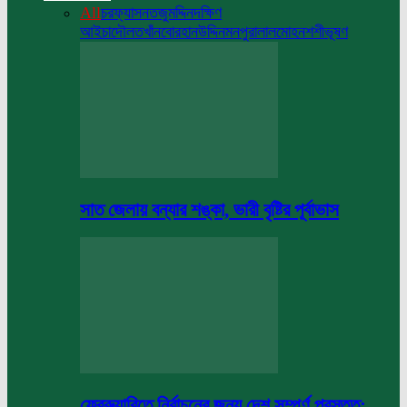
All
চরফ্যাসন
তজুমদ্দিন
দক্ষিণ
আইচা
দৌলতখাঁন
বোরহানউদ্দিন
মনপুরা
লালমোহন
শশীভূষণ
সাত জেলায় বন্যার শঙ্কা, ভারী বৃষ্টির পূর্বাভাস
ফেব্রুয়ারিতে নির্বাচনের জন্য দেশ সম্পূর্ণ প্রস্তুত: