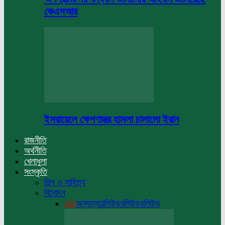
কেএসআর
ইসরায়েলে ক্ষেপণাস্ত্র হামলা চালালো ইরান
রাজনীতি
অর্থনীতি
খেলাধুলা
সংস্কৃতি
শিল্প ও সাহিত্য
বিনোদন
All
অন্যান্য
ঢালিউড
বলিউড
হলিউড