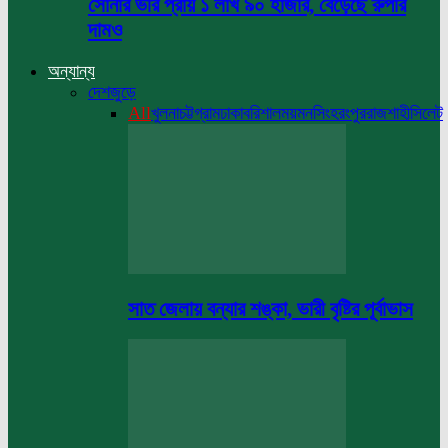
সোনার ভরি প্রায় ১ লাখ ৯০ হাজার, বেড়েছে রুপার
দামও
অন্যান্য
দেশজুড়ে
All
খুলনা
চট্টগ্রাম
ঢাকা
বরিশাল
ময়মনসিংহ
রংপুর
রাজশাহী
সিলেট
সাত জেলায় বন্যার শঙ্কা, ভারী বৃষ্টির পূর্বাভাস