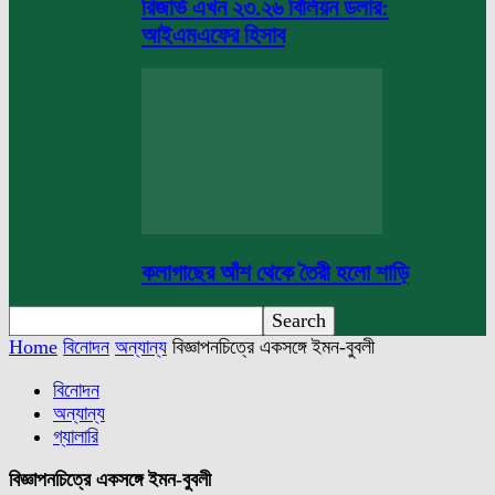
রিজার্ভ এখন ২৩.২৬ বিলিয়ন ডলার:
আইএমএফের হিসাব
কলাগাছের আঁশ থেকে তৈরী হলো শাড়ি
Home
বিনোদন
অন্যান্য
বিজ্ঞাপনচিত্রে একসঙ্গে ইমন-বুবলী
বিনোদন
অন্যান্য
গ্যালারি
বিজ্ঞাপনচিত্রে একসঙ্গে ইমন-বুবলী