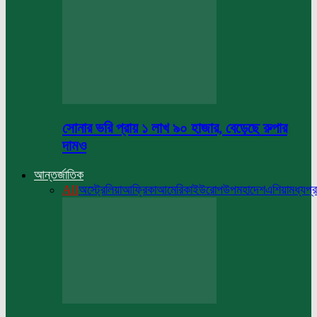
সোনার ভরি প্রায় ১ লাখ ৯০ হাজার, বেড়েছে রুপার
দামও
আন্তর্জাতিক
All
অস্ট্রেলিয়া
আফ্রিকা
আমেরিকা
ইউরোপ
উপমহাদেশ
এশিয়া
মধ্যপ্র